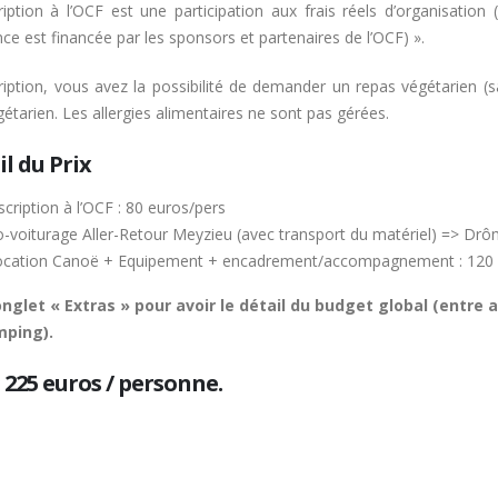
cription à l’OCF est une participation aux frais réels d’organisation
nce est financée par les sponsors et partenaires de l’OCF) ».
cription, vous avez la possibilité de demander un repas végétarien (s
étarien. Les allergies alimentaires ne sont pas gérées.
l du Prix
scription à l’OCF : 80 euros/pers
-voiturage Aller-Retour Meyzieu (avec transport du matériel) => Drô
ocation Canoë + Equipement + encadrement/accompagnement : 120 
’onglet « Extras » pour avoir le détail du budget global (entre
mping).
: 225 euros / personne.