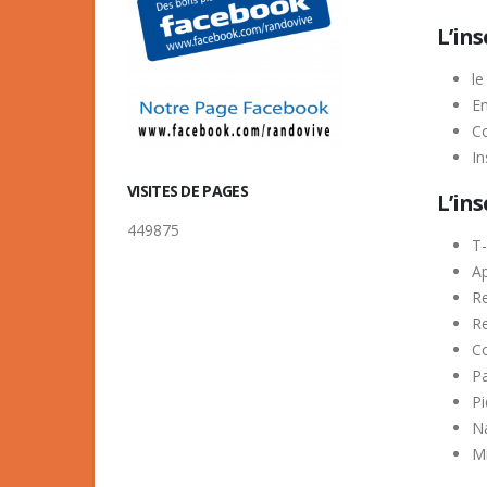
L’in
le
E
Co
In
VISITES DE PAGES
L’ins
449875
T-
Ap
Re
Re
Co
Pa
Pi
Na
Mi