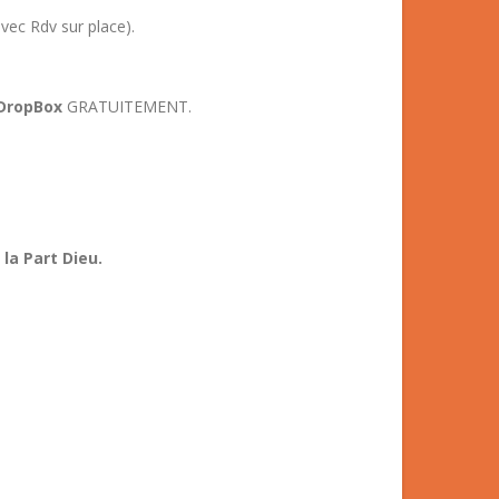
vec Rdv sur place).
 DropBox
GRATUITEMENT.
la Part Dieu.