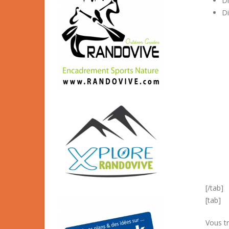
Di
D
[/tab]
[tab]
Vous t