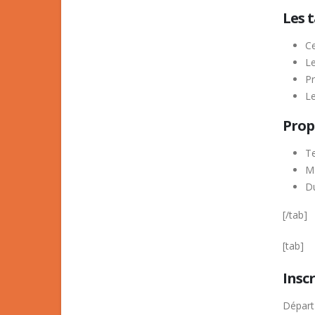
Les 
Ce
Le
Pr
L
Prop
Te
Ma
Du
[/tab]
[tab]
Inscr
Départ 