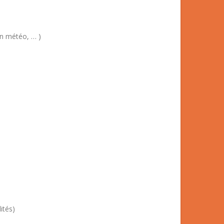
on météo, … )
ités)