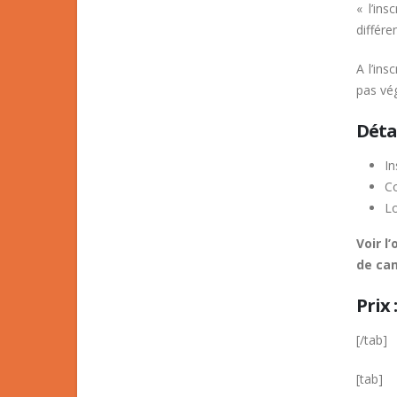
« l’ins
différe
A l’ins
pas vég
Détai
In
Co
L
Voir l
de ca
Prix 
[/tab]
[tab]