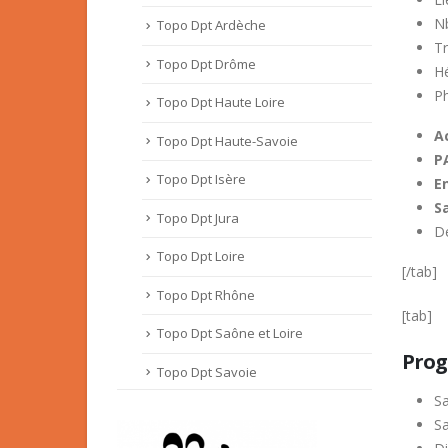
Nb
Topo Dpt Ardèche
Tr
Topo Dpt Drôme
H
P
Topo Dpt Haute Loire
A
Topo Dpt Haute-Savoie
P
Topo Dpt Isère
E
S
Topo Dpt Jura
Dé
Topo Dpt Loire
[/tab]
Topo Dpt Rhône
[tab]
Topo Dpt Saône et Loire
Prog
Topo Dpt Savoie
S
Sa