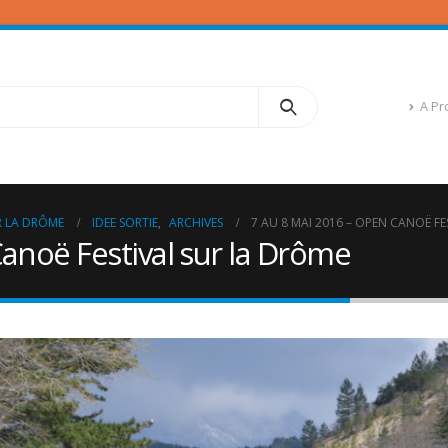
A Pr
UR LA DRÔME
IDEE SORTIE
,
ARCHIVES
7 AU 8 MAI 2016 – OPEN CANOË F
anoë Festival sur la Drôme