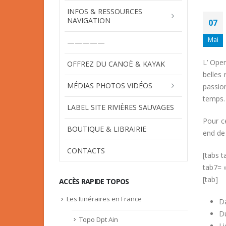
INFOS & RESSOURCES
NAVIGATION
07
Mai
—————
L’ Ope
OFFREZ DU CANOË & KAYAK
belles 
MÉDIAS PHOTOS VIDÉOS
passio
temps.
LABEL SITE RIVIÈRES SAUVAGES
Pour c
BOUTIQUE & LIBRAIRIE
end de
CONTACTS
[tabs t
tab7= 
[tab]
ACCÈS RAPIDE TOPOS
Les Itinéraires en France
D
D
Topo Dpt Ain
Li