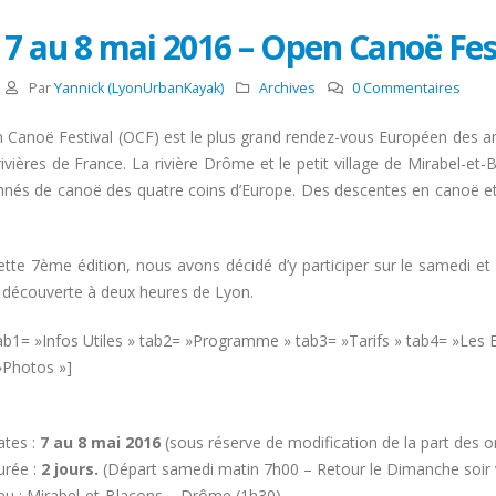
7 au 8 mai 2016 – Open Canoë Fes
Par
Yannick (LyonUrbanKayak)
Archives
0 Commentaires
n Canoë Festival (OCF) est le plus grand rendez-vous Européen des a
rivières de France. La rivière Drôme et le petit village de Mirabel-et
nnés de canoë des quatre coins d’Europe. Des descentes en canoë e
ette 7ème édition, nous avons décidé d’y participer sur le samedi e
 découverte à deux heures de Lyon.
ab1= »Infos Utiles » tab2= »Programme » tab3= »Tarifs » tab4= »Les Ex
»Photos »]
ates :
7 au 8 mai 2016
(sous réserve de modification de la part des o
urée :
2 jours.
(Départ samedi matin 7h00 – Retour le Dimanche soir 
eu : Mirabel-et-Blacons – Drôme (1h30).