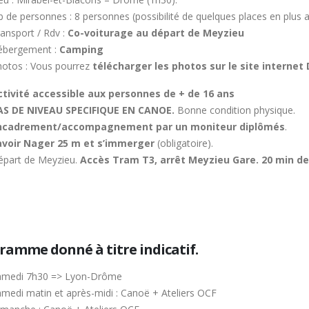
 de personnes : 8 personnes (possibilité de quelques places en plus a
ansport / Rdv :
Co-voiturage au départ de Meyzieu
ébergement :
Camping
hotos : Vous pourrez
télécharger les photos sur le site internet
ctivité accessible aux personnes de + de 16 ans
AS DE NIVEAU SPECIFIQUE EN CANOE.
Bonne condition physique.
ncadrement/accompagnement par un moniteur diplômés
.
avoir Nager 25 m et s’immerger
(obligatoire).
part de Meyzieu.
Accès Tram T3, arrêt Meyzieu Gare. 20 min de 
ramme donné à titre indicatif.
amedi 7h30 => Lyon-Drôme
medi matin et après-midi : Canoë + Ateliers OCF