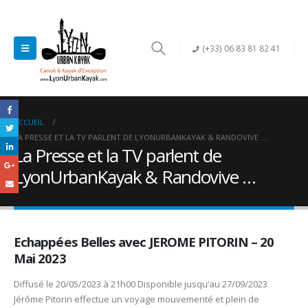
(+33) 06 83 81 82 41
ACCUEIL
LA PRESSE ET LA TV PARLENT DE LYONURBANKAYAK & RANDOVIVE …
La Presse et la TV parlent de
LyonUrbanKayak & Randovive …
Echappées Belles avec JEROME PITORIN – 20
Mai 2023
Diffusé le 20/05/2023 à 21h00
Disponible jusqu’au 27/09/2023
Jérôme Pitorin effectue un voyage mouvementé et plein de