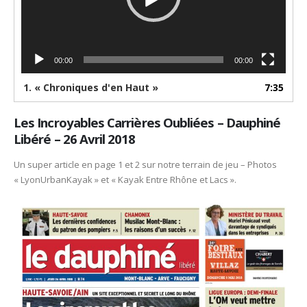
00:00
00:00
1.
« Chroniques d'en Haut »
7:35
Les Incroyables Carrières Oubliées – Dauphiné
Libéré – 26 Avril 2018
Un super article en page 1 et 2 sur notre terrain de jeu – Photos
« LyonUrbanKayak » et « Kayak Entre Rhône et Lacs ».