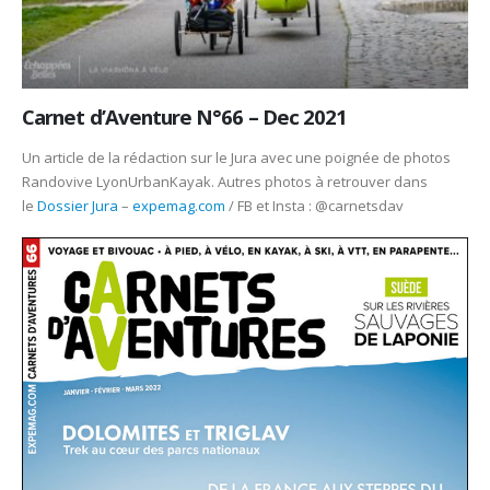
Carnet d’Aventure N°66 – Dec 2021
Un article de la rédaction sur le Jura avec une poignée de photos
Randovive LyonUrbanKayak. Autres photos à retrouver dans
le
Dossier Jura
–
expemag.com
/ FB et Insta : @carnetsdav