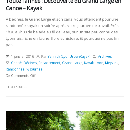
Toute l’année : Découverte du Grand Large en
Canoë – Kayak
A Décines, le Grand Large et son canal vous attendent pour une
randonnée kayak en soirée après votre journée de travail. Près
1h30 à 2h00 de balade au fil de l'eau, sur un site peu connu des
Lyonnais, riche en faune, flore et histoire. Et pourquoi ne pas finir
par...
1 janvier 2016
Par
Yannick (LyonUrbanKayak)
Archives
Canoë
,
Décines
,
Encadrement
,
Grand Large
,
Kayak
,
Lyon
,
Meyzieu
,
Randonnée
,
½ Journée
Comments Off
LIRE LA SUITE...