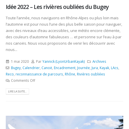
Idée 2022 – Les rivières oubliées du Bugey
Toute l’année, nous naviguons en Rhône-Alpes ou plus loin mais
l’automne est pour nous l’une des plus belle saison pour naviguer,
avec des niveaux d’eau accessibles, une météo encore clémente,
des couleurs d’automne fabuleuses … et personne sur l’eau à par
nos canoës. Nous vous proposons de venir les découvrir avec
nous...
1 mai 2020
Par
Yannick (LyonUrbanKayak)
Archives
Bugey
,
Calendrier
,
Canoë
,
Encadrement
,
Journée
,
Jura
,
Kayak
,
LAcs
,
Reco
,
reconnaissance de parcours
,
Rhône
,
Rivières oubliées
Comments Off
LIRE LA SUITE...