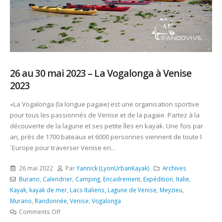
26 au 30 mai 2023 – La Vogalonga à Venise
2023
«La Vogalonga (la longue pagaie) est une organisation sportive
pour tous les passionnés de Venise et de la pagaie. Partez à la
découverte de la lagune et ses petite îles en kayak. Une fois par
an, près de 1700 bateaux et 6000 personnes viennent de toute l
´Europe pour traverser Venise en...
26 mai 2022
Par
Yannick (LyonUrbanKayak)
Archives
Burano
,
Calendrier
,
Camping
,
Encadrement
,
Expédition
,
Italie
,
Kayak
,
kayak de mer
,
Lacs Italiens
,
Lagune de Venise
,
Meyzieu
,
Murano
,
Randonnée
,
Venise
,
Vogalonga
Comments Off