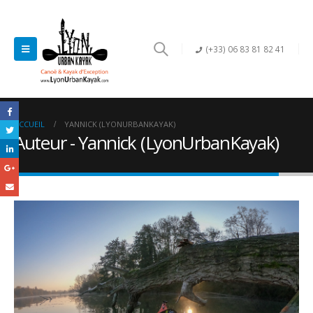
(+33) 06 83 81 82 41
ACCUEIL
YANNICK (LYONURBANKAYAK)
Auteur - Yannick (LyonUrbanKayak)