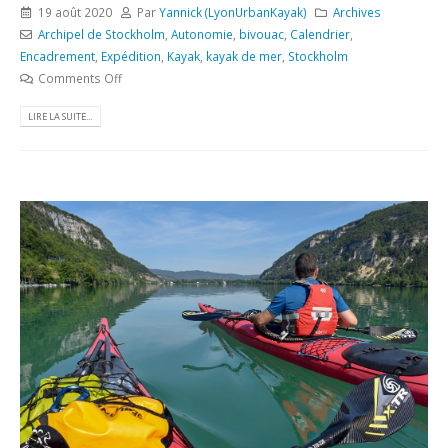
19 août 2020
Par
Yannick (LyonUrbanKayak)
Archives
Archipel de Stockholm
,
Autonomie
,
bivouac
,
Calendrier
,
Encadrement
,
Expédition
,
Kayak
,
kayak de mer
,
Stockholm
Comments Off
LIRE LA SUITE...