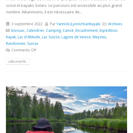
scout et kayaks Solars. Le parcours est accessible au plus grand
nombre. Néanmoins, il est nécessaire de...
3 septembre 2022
Par
Yannick (LyonUrbanKayak)
Archives
bivouac
,
Calendrier
,
Camping
,
Canoë
,
Encadrement
,
Expédition
,
Kayak
,
Lac d'Altitude
,
Lac Suisse
,
Lagune de Venise
,
Meyzieu
,
Randonnée
,
Suisse
Comments Off
LIRE LA SUITE...