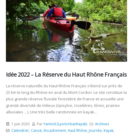
Idée 2022 – La Réserve du Haut Rhône Français
La réserve naturelle du Haut Rhône Français s’étend sur près de
25 km le long du Rhône en aval du Mont Cordon. Le site constitue la
plus grande réserve fluviale forestière de France et accueille une
grande diversité de milieux (ripisylve, roselières, lônes, prairies
alluviales …). Une très belle randonnée en kayak...
1 juin 2020
Par
Yannick (LyonUrbanKayak)
Archives
Calendrier
,
Canoë
,
Encadrement
,
Haut Rhône
,
Journée
,
Kayak
,