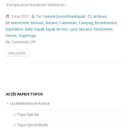
´Europe pour traverser Venise en...
3 mai 2017
Par
Yannick (LyonUrbanKayak)
Archives
Autonomie
,
bivouac
,
Burano
,
Calendrier
,
Camping
,
Encadrement
,
Expédition
,
Italie
,
Kayak
,
kayak de mer
,
Lyon
,
Murano
,
Randonnée
,
Venise
,
Vogalonga
Comments Off
LIRE LA SUITE...
ACCÈS RAPIDE TOPOS
Les Itinéraires en France
Topo Dpt Ain
Topo Dpt Ardèche