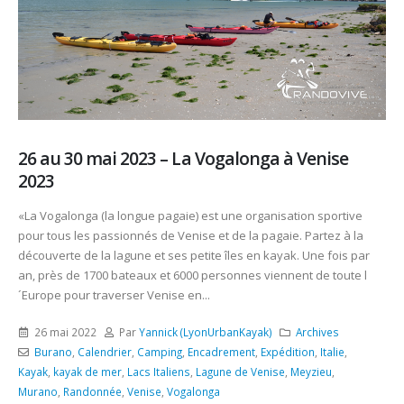
26 au 30 mai 2023 – La Vogalonga à Venise
2023
«La Vogalonga (la longue pagaie) est une organisation sportive
pour tous les passionnés de Venise et de la pagaie. Partez à la
découverte de la lagune et ses petite îles en kayak. Une fois par
an, près de 1700 bateaux et 6000 personnes viennent de toute l
´Europe pour traverser Venise en...
26 mai 2022
Par
Yannick (LyonUrbanKayak)
Archives
Burano
,
Calendrier
,
Camping
,
Encadrement
,
Expédition
,
Italie
,
Kayak
,
kayak de mer
,
Lacs Italiens
,
Lagune de Venise
,
Meyzieu
,
Murano
,
Randonnée
,
Venise
,
Vogalonga