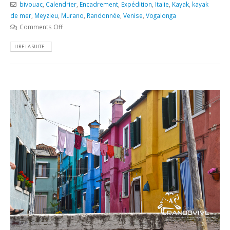
bivouac
,
Calendrier
,
Encadrement
,
Expédition
,
Italie
,
Kayak
,
kayak
de mer
,
Meyzieu
,
Murano
,
Randonnée
,
Venise
,
Vogalonga
Comments Off
LIRE LA SUITE...