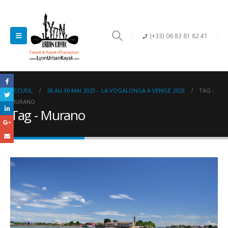
(+33) 06 83 81 82 41
ACCUEIL
26 AU 30 MAI 2023 – LA VOGALONGA À VENISE 2023
TAG -
MURANO
Tag - Murano