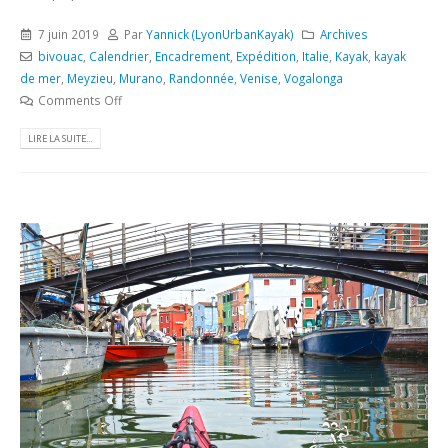
7 juin 2019
Par
Yannick (LyonUrbanKayak)
Archives
bivouac
,
Calendrier
,
Encadrement
,
Expédition
,
Italie
,
Kayak
,
kayak
de mer
,
Meyzieu
,
Murano
,
Randonnée
,
Venise
,
Vogalonga
Comments Off
LIRE LA SUITE...