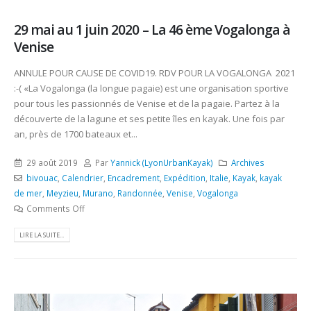
29 mai au 1 juin 2020 – La 46 ème Vogalonga à
Venise
ANNULE POUR CAUSE DE COVID19. RDV POUR LA VOGALONGA 2021
:-( «La Vogalonga (la longue pagaie) est une organisation sportive
pour tous les passionnés de Venise et de la pagaie. Partez à la
découverte de la lagune et ses petite îles en kayak. Une fois par
an, près de 1700 bateaux et...
29 août 2019
Par
Yannick (LyonUrbanKayak)
Archives
bivouac
,
Calendrier
,
Encadrement
,
Expédition
,
Italie
,
Kayak
,
kayak
de mer
,
Meyzieu
,
Murano
,
Randonnée
,
Venise
,
Vogalonga
Comments Off
LIRE LA SUITE...