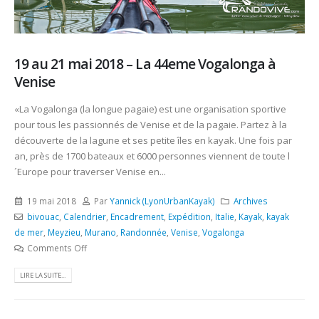
19 au 21 mai 2018 – La 44eme Vogalonga à
Venise
«La Vogalonga (la longue pagaie) est une organisation sportive
pour tous les passionnés de Venise et de la pagaie. Partez à la
découverte de la lagune et ses petite îles en kayak. Une fois par
an, près de 1700 bateaux et 6000 personnes viennent de toute l
´Europe pour traverser Venise en...
19 mai 2018
Par
Yannick (LyonUrbanKayak)
Archives
bivouac
,
Calendrier
,
Encadrement
,
Expédition
,
Italie
,
Kayak
,
kayak
de mer
,
Meyzieu
,
Murano
,
Randonnée
,
Venise
,
Vogalonga
Comments Off
LIRE LA SUITE...