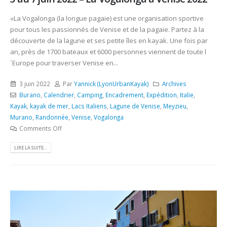
«La Vogalonga (la longue pagaie) est une organisation sportive
pour tous les passionnés de Venise et de la pagaie. Partez à la
découverte de la lagune et ses petite îles en kayak. Une fois par
an, près de 1700 bateaux et 6000 personnes viennent de toute l
´Europe pour traverser Venise en...
3 juin 2022
Par
Yannick (LyonUrbanKayak)
Archives
Burano
,
Calendrier
,
Camping
,
Encadrement
,
Expédition
,
Italie
,
Kayak
,
kayak de mer
,
Lacs Italiens
,
Lagune de Venise
,
Meyzieu
,
Murano
,
Randonnée
,
Venise
,
Vogalonga
Comments Off
LIRE LA SUITE...