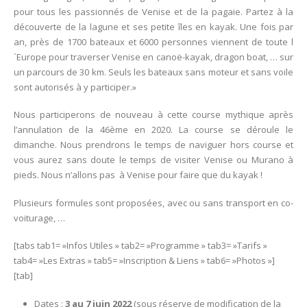
pour tous les passionnés de Venise et de la pagaie. Partez à la
7
découverte de la lagune et ses petite îles en kayak. Une fois par
juin
an, près de 1700 bateaux et 6000 personnes viennent de toute l
2022
´Europe pour traverser Venise en canoë-kayak, dragon boat, … sur
–
un parcours de 30 km. Seuls les bateaux sans moteur et sans voile
La
sont autorisés à y participer.»
Vogalonga
à
Nous participerons de nouveau à cette course mythique après
Venise
l’annulation de la 46ème en 2020. La course se déroule le
2022
dimanche. Nous prendrons le temps de naviguer hors course et
vous aurez sans doute le temps de visiter Venise ou Murano à
pieds. Nous n’allons pas à Venise pour faire que du kayak !
Plusieurs formules sont proposées, avec ou sans transport en co-
voiturage, …
[tabs tab1= »Infos Utiles » tab2= »Programme » tab3= »Tarifs »
tab4= »Les Extras » tab5= »Inscription & Liens » tab6= »Photos »]
[tab]
Dates :
3 au 7 juin 2022
(sous réserve de modification de la