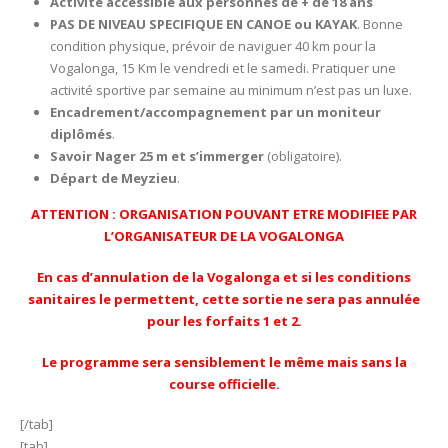
Activité accessible aux personnes de + de 18 ans
PAS DE NIVEAU SPECIFIQUE EN CANOE ou KAYAK
. Bonne
condition physique, prévoir de naviguer 40 km pour la
Vogalonga, 15 Km le vendredi et le samedi. Pratiquer une
activité sportive par semaine au minimum n’est pas un luxe.
Encadrement/accompagnement par un moniteur
diplômés
.
Savoir Nager 25 m et s’immerger
(obligatoire).
Départ de Meyzieu
.
ATTENTION : ORGANISATION POUVANT ETRE MODIFIEE PAR
L’ORGANISATEUR DE LA VOGALONGA
En cas d’annulation de la Vogalonga et si les conditions
sanitaires le permettent, cette sortie ne sera pas annulée
pour les forfaits 1 et 2.
Le programme sera sensiblement le même mais sans la
course officielle.
[/tab]
[tab]