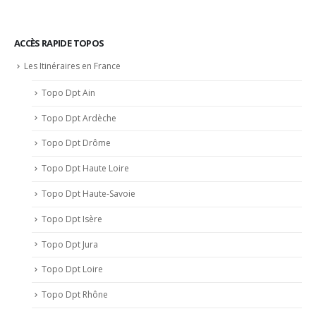
d’Emosson
en
Canoë
ACCÈS RAPIDE TOPOS
–
Les Itinéraires en France
Alt
1900m
Topo Dpt Ain
Topo Dpt Ardèche
Topo Dpt Drôme
Topo Dpt Haute Loire
Topo Dpt Haute-Savoie
Topo Dpt Isère
Topo Dpt Jura
Topo Dpt Loire
Topo Dpt Rhône