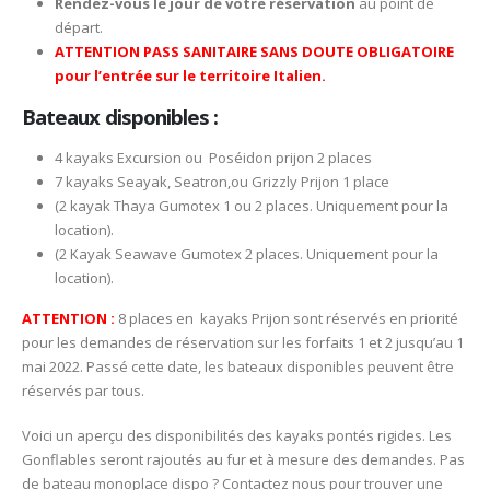
Rendez-vous le jour de votre réservation
au point de
départ.
ATTENTION PASS SANITAIRE SANS DOUTE OBLIGATOIRE
pour l’entrée sur le territoire Italien.
Bateaux disponibles :
4 kayaks Excursion ou Poséidon prijon 2 places
7 kayaks Seayak, Seatron,ou Grizzly Prijon 1 place
(2 kayak Thaya Gumotex 1 ou 2 places. Uniquement pour la
location).
(2 Kayak Seawave Gumotex 2 places. Uniquement pour la
location).
ATTENTION :
8 places en kayaks Prijon sont réservés en priorité
pour les demandes de réservation sur les forfaits 1 et 2 jusqu’au 1
mai 2022. Passé cette date, les bateaux disponibles peuvent être
réservés par tous.
Voici un aperçu des disponibilités des kayaks pontés rigides. Les
Gonflables seront rajoutés au fur et à mesure des demandes. Pas
de bateau monoplace dispo ? Contactez nous pour trouver une