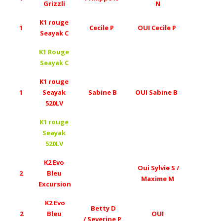
Grizzli
N
K1 rouge
1
Cecile P
OUI Cecile P
Seayak C
K1 Rouge
Seayak C
K1 rouge
1
Seayak
Sabine B
OUI Sabine B
520LV
K1 rouge
Seayak
520LV
K2 Evo
Oui Sylvie S /
2
Bleu
Maxime M
Excursion
K2 Evo
Betty D
2
Bleu
OUI
/
Severine P