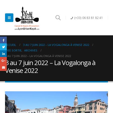
(+33) 06 83 81 82 41
ACCUEIL
3 AU 7 JUIN 2022 – LA VOGALONGA À VENISE 2022
IDEE SORTIE
,
ARCHIVES
3 AU 7 JUIN 2022 – LA VOGALONGA À VENISE 2022
3 au 7 juin 2022 – La Vogalonga à
Venise 2022