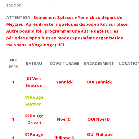
solution.
ATTENTION :
Seulement 8 places + Yannick au départ de
Meyzieu. Après il restera quelques dispos en Rdv sur place.
Autre possibilité : programmer une autre date sur les
périodes disponibles en mode Expe (même organisation
mais sans la Vogalonga) :
ICI
.
NB-
BATEAU
COVOITURAGE
ENCADREMENT
LOCATIO
PERS
K1 Vert
1
Yannick
OUI Yannick
Seatron
K1 Rouge
Seatron
K1 Rouge
1
Noel D
OUI Noel D
Grizzli
K1 Rouge
OUI Philippe
1
Philippe N