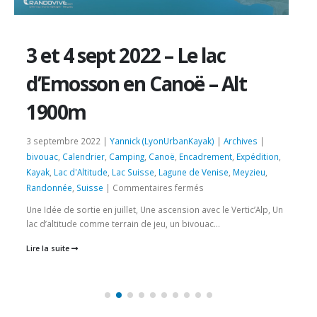
3 et 4 sept 2022 – Le lac
d’Emosson en Canoë – Alt
1900m
3 septembre 2022 |
Yannick (LyonUrbanKayak)
|
Archives
|
bivouac
,
Calendrier
,
Camping
,
Canoë
,
Encadrement
,
Expédition
,
Kayak
,
Lac d'Altitude
,
Lac Suisse
,
Lagune de Venise
,
Meyzieu
,
sur
Randonnée
,
Suisse
|
Commentaires fermés
3
Une Idée de sortie en juillet, Une ascension avec le Vertic’Alp, Un
et
lac d’altitude comme terrain de jeu, un bivouac...
4
Lire la suite
sept
2022
–
Le
lac