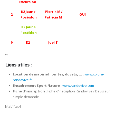
Excursion
K2 Jaune
Pierrik M /
2
OUI
Poséidon
Patricia M
K2 Jaune
Poséidon
0
K2
Joel T
w
Liens utiles :
Location de matériel : tentes, duvets, … :
www.xplore-
randovive.fr
Encadrement Sport Nature :
www.randovive.com
Fiche d’inscription :
Fiche d’inscription Randovive / Devis sur
simple demande
[/tab][tab]