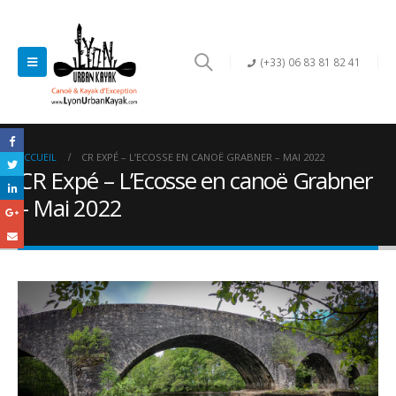
(+33) 06 83 81 82 41
ACCUEIL
CR EXPÉ – L’ECOSSE EN CANOË GRABNER – MAI 2022
CR Expé – L’Ecosse en canoë Grabner
– Mai 2022