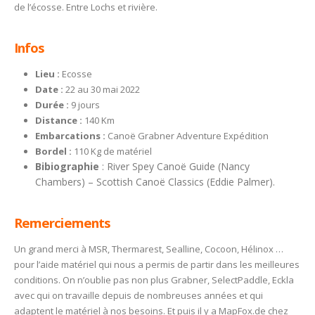
de l’écosse. Entre Lochs et rivière.
Infos
Lieu :
Ecosse
Date :
22 au 30 mai 2022
Durée :
9 jours
Distance :
140 Km
Embarcations :
Canoë Grabner Adventure Expédition
Bordel :
110 Kg de matériel
Bibiographie
: River Spey Canoë Guide (Nancy
Chambers) – Scottish Canoë Classics (Eddie Palmer).
Remerciements
Un grand merci à MSR, Thermarest, Sealline, Cocoon, Hélinox …
pour l’aide matériel qui nous a permis de partir dans les meilleures
conditions. On n’oublie pas non plus Grabner, SelectPaddle, Eckla
avec qui on travaille depuis de nombreuses années et qui
adaptent le matériel à nos besoins. Et puis il y a MapFox.de chez