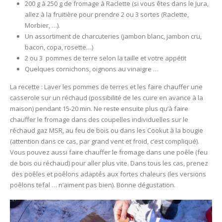
200 g à 250 g de fromage à Raclette (si vous êtes dans le Jura,
allez à la fruitière pour prendre 2 ou 3 sortes (Raclette,
Morbier, …).
Un assortiment de charcuteries (jambon blanc, jambon cru,
bacon, copa, rosette…)
2 ou 3 pommes de terre selon la taille et votre appétit
Quelques cornichons, oignons au vinaigre …
La recette : Laver les pommes de terres et les faire chauffer une
casserole sur un réchaud (possibilité de les cuire en avance à la
maison) pendant 15-20 min. Ne reste ensuite plus qu’à faire
chauffer le fromage dans des coupelles individuelles sur le
réchaud gaz MSR, au feu de bois ou dans les Cookut à la bougie
(attention dans ce cas, par grand vent et froid, c’est compliqué).
Vous pouvez aussi faire chauffer le fromage dans une poêle (feu
de bois ou réchaud) pour aller plus vite. Dans tous les cas, prenez
des poêles et poêlons adaptés aux fortes chaleurs (les versions
poêlons tefal … n’aiment pas bien). Bonne dégustation.