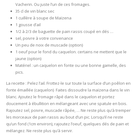
Vacherin. Ou juste l’un de ces fromages.
35 cl de vin blanc sec
1 cuillère à soupe de Maïzena
1 gousse d’ail
1/2 à 2/3 de baguette de pain rassis coupé en dés …
sel, poivre à votre convenance
Un peu de noix de muscade (option)
1 oeuf pour le fond du caquelon. certains ne mettent que le
jaune (option)
Matériel : un caquelon en fonte ou une bonne gamelle, des
pics.
La recette : Pelez l’ail. Frottez-le sur toute la surface d’un poêlon en
fonte émaillée (caquelon) Faites dissoudre la maïzena dans le vin
blanc. Ajoutez le fromage râpé dans le caquelon et portez
doucement à ébullition en mélangeant avec une spatule en bois.
Rajoutez sel, poivre, muscade râpée, … Ne reste plus qu’à tremper
les morceaux de pain rassis au bout d’un pic. Lorsqu’il ne reste
qu’un fond (1cm environ), rajoutez l’oeuf, quelques dés de pain et
mélangez. Ne reste plus qu’à servir.