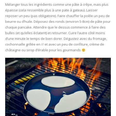
Mélanger tous les ingrédients comme une pâte à crêpe, mais plus
épaisse (cela ressemble plus à une pate à gateau). Laisser
reposer un peu (pas obligatoire). Faire chauffer la poêle un peu de
beurre ou d’huile. Déposez des ronds (environ 5-8cm) de pâte pour
chaque pancake. Attendre que le dessus commence à faire des
bulles (et qu’elles éclatent) et retourner. Cuire l’autre côté moins
d’une minute le temps de bien dorer. Dégustez avec du fromage,
cochonnaille grillée en // et avec un peu de confiture, crème de
châtaigne ou sirop d’érable pour les gourmands