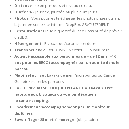
Distance :
selon parcours et niveaux d’eau.
Durée :
1/2 Journée, journée ou plusieurs jours.
Photos :
Vous pourrez télécharger les photos prises durant
la journée sur le site internet DropBox GRATUITEMENT.
Restauration :
Pique-nique tiré du sac. Possibilité de prévoir
un BBQ.
Hébergement :
Bivouac ou Aucun selon durée.
Transport / Rdv :
RANDOVIVE Meyzieu – Co-voiturage.
Activité accessible aux personnes de + de 12 ans (+16
ans pour les RECO) accompagnés par un adulte dans le
bateau.
Matériel utilisé :
kayaks de mer Prijon pontés ou Canoë
Gumotex selon les parcours.
PAS DE NIVEAU SPECIFIQUE EN CANOE ou KAYAK. Etre
habitué aux bivouacs ou vouloir découvrir
le
canoë camping.
Encadrement/accompagnement par un moniteur
diplômés
.
Savoir Nager 25 m et s’immerger
(obligatoire).