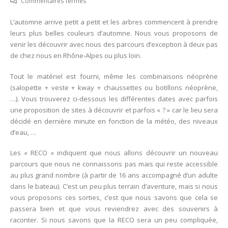
Commentaires fermés
1
L’automne arrive petit a petit et les arbres commencent à prendre
Octobre
leurs plus belles couleurs d’automne. Nous vous proposons de
au
venir les découvrir avec nous des parcours d’exception à deux pas
30
de chez nous en Rhône-Alpes ou plus loin.
Nov
2019
Tout le matériel est fourni, même les combinaisons néoprène
–
(salopette + veste + kway + chaussettes ou botillons néoprène,
Navigation
…). Vous trouverez ci-dessous les différentes dates avec parfois
automnale
une proposition de sites à découvrir et parfois « ? » car le lieu sera
en
décidé en dernière minute en fonction de la météo, des niveaux
canoë-
d’eau, …
kayak
Les « RECO » indiquent que nous allons découvrir un nouveau
parcours que nous ne connaissons pas mais qui reste accessible
au plus grand nombre (à partir de 16 ans accompagné d’un adulte
dans le bateau). C’est un peu plus terrain d’aventure, mais si nous
vous proposons ces sorties, c’est que nous savons que cela se
passera bien et que vous reviendrez avec des souvenirs à
raconter. Si nous savons que la RECO sera un peu compliquée,