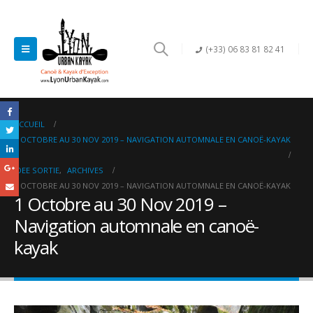
(+33) 06 83 81 82 41
ACCUEIL
1 OCTOBRE AU 30 NOV 2019 – NAVIGATION AUTOMNALE EN CANOË-KAYAK
IDEE SORTIE
,
ARCHIVES
1 OCTOBRE AU 30 NOV 2019 – NAVIGATION AUTOMNALE EN CANOË-KAYAK
1 Octobre au 30 Nov 2019 –
Navigation automnale en canoë-
kayak