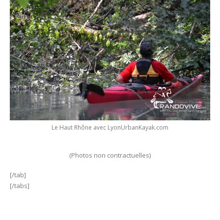
Le Haut Rhône avec LyonUrbanKayak.com
(Photos non contractuelles)
[/tab]
[/tabs]