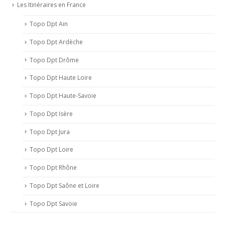
Les Itinéraires en France
Alt
1900m
Topo Dpt Ain
Topo Dpt Ardèche
Topo Dpt Drôme
Topo Dpt Haute Loire
Topo Dpt Haute-Savoie
Topo Dpt Isère
Topo Dpt Jura
Topo Dpt Loire
Topo Dpt Rhône
Topo Dpt Saône et Loire
Topo Dpt Savoie