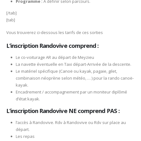
Programme
:
A définir selon parcours.
[/tab]
[tab]
Vous trouverez ci-dessous les tarifs de ces sorties
L’inscription Randovive comprend :
Le co-voiturage AR au départ de Meyzieu
La navette éventuelle en Taxi départ-Arrivée de la descente.
Le matériel spécifique (Canoë ou kayak, pagaie, gilet,
combinaison néoprène selon météo, … ) pour la rando canoë-
kayak.
Encadrement / accompagnement par un moniteur diplômé
d’état kayak.
L’inscription Randovive NE comprend PAS :
l’accès à Randovive. Rdv à Randovive ou Rdv sur place au
départ.
Les repas