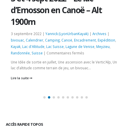
d’Emosson en Canoë – Alt
1900m
3 septembre 2022 |
Yannick (LyonUrbanKayak)
|
Archives
|
bivouac
,
Calendrier
,
Camping
,
Canoë
,
Encadrement
,
Expédition
,
Kayak
,
Lac d'Altitude
,
Lac Suisse
,
Lagune de Venise
,
Meyzieu
,
sur
Randonnée
,
Suisse
|
Commentaires fermés
3
Une Idée de sortie en juillet, Une ascension avec le Vertic’Alp, Un
et
lac d’altitude comme terrain de jeu, un bivouac...
4
Lire la suite
sept
2022
–
Le
lac
d’Emosson
en
Canoë
ACCÈS RAPIDE TOPOS
–