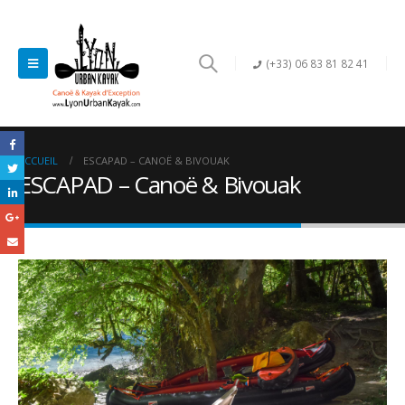
(+33) 06 83 81 82 41
ACCUEIL
ESCAPAD – CANOË & BIVOUAK
ESCAPAD – Canoë & Bivouak