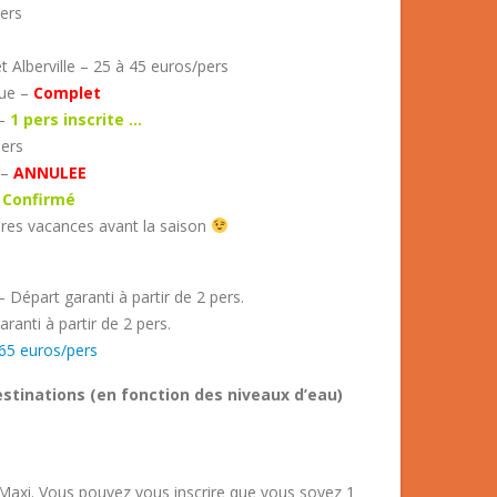
ers
Alberville – 25 à 45 euros/pers
due –
Complet
 –
1 pers inscrite …
ers
 –
ANNULEE
s
Confirmé
ères vacances avant la saison
 Départ garanti à partir de 2 pers.
ranti à partir de 2 pers.
65 euros/pers
estinations (en fonction des niveaux d’eau)
rs Maxi. Vous pouvez vous inscrire que vous soyez 1