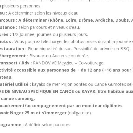
 plusieurs personnes.
eu :
A déterminer selon les niveaux d’eau
arcours : A déterminer (Rhône, Loire, D
rôme, Ardèche, Doubs, Ai
istance :
selon parcours et niveaux d’eau.
urée :
1/2 Journée, journée ou plusieurs jours.
hotos :
Vous pourrez télécharger les photos prises durant la journé
estauration :
Pique-nique tiré du sac. Possibilité de prévoir un BBQ.
ébergement :
Bivouac ou Aucun selon durée.
ransport / Rdv :
RANDOVIVE Meyzieu – Co-voiturage.
ctivité accessible aux personnes de + de 12 ans (+16 ans pou
ateau.
tériel utilisé :
kayaks de mer Prijon pontés ou Canoë Gumotex selo
AS DE NIVEAU SPECIFIQUE EN CANOE ou KAYAK. Etre habitué aux 
e
canoë camping.
ncadrement/accompagnement par un moniteur diplômés
.
avoir Nager 25 m et s’immerger
(obligatoire).
rogramme
:
A définir selon parcours.