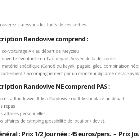
ouverez ci-dessous les tarifs de ces sorties
scription Randovive comprend :
 co-voiturage AR au départ de Meyzieu
 navette éventuelle en Taxi départ-Arrivée de la descente.
 matériel spécifique (Canoë ou kayak, pagaie, gilet, combinaison né
ncadrement / accompagnement par un moniteur diplômé d’état kayak
scription Randovive NE comprend PAS :
accès à Randovive. Rdv à Randovive ou Rdv sur place au départ.
s repas
s affaires personnelles
s affaires de camping (possibilité de location/ devis).
néral : Prix 1/2 Journée : 45 euros/pers. – Prix J