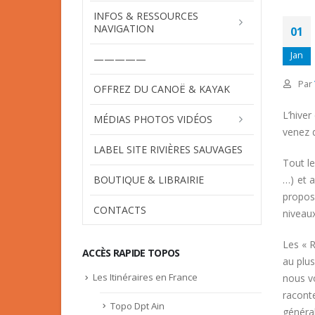
INFOS & RESSOURCES
NAVIGATION
01
Jan
—————
Par
OFFREZ DU CANOË & KAYAK
L’hiver
MÉDIAS PHOTOS VIDÉOS
venez 
LABEL SITE RIVIÈRES SAUVAGES
Tout l
BOUTIQUE & LIBRAIRIE
…) et 
propos
CONTACTS
niveau
Les « 
ACCÈS RAPIDE TOPOS
au plus
Les Itinéraires en France
nous v
racont
Topo Dpt Ain
généra