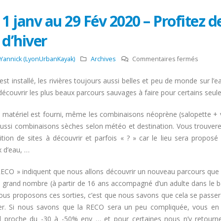
1 janv au 29 Fév 2020 – Profitez d
d’hiver
sur
Yannick (LyonUrbanKayak)
Archives
Commentaires fermés
1
 est installé, les rivières toujours aussi belles et peu de monde sur l’
janv
découvrir les plus beaux parcours sauvages à faire pour certains seu
au
29
e matériel est fourni, même les combinaisons néoprène (salopette + 
Fév
aussi combinaisons sèches selon météo et destination. Vous trouverez
2020
ition de sites à découvrir et parfois « ? » car le lieu sera propos
–
x d’eau, …
Profitez
des
RECO » indiquent que nous allons découvrir un nouveau parcours que 
belles
 grand nombre (à partir de 16 ans accompagné d’un adulte dans le bat
navigat
ous proposons ces sorties, c’est que nous savons que cela se passer
d’hiver
er. Si nous savons que la RECO sera un peu compliquée, vous en s
l proche du -30 à -50% env … et pour certaines nous n’y retourne