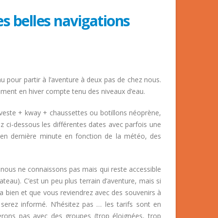
es belles navigations
eau pour partir à l’aventure à deux pas de chez nous.
lement en hiver compte tenu des niveaux d’eau.
veste + kway + chaussettes ou botillons néoprène,
 ci-dessous les différentes dates avec parfois une
é en dernière minute en fonction de la météo, des
nous ne connaissons pas mais qui reste accessible
eau). C’est un peu plus terrain d’aventure, mais si
ions
a bien et que vous reviendrez avec des souvenirs à
erez informé. N’hésitez pas … les tarifs sont en
rons pas avec des groupes (trop éloignées, trop