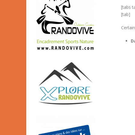
[tabs t
[tab]
Certai
Da