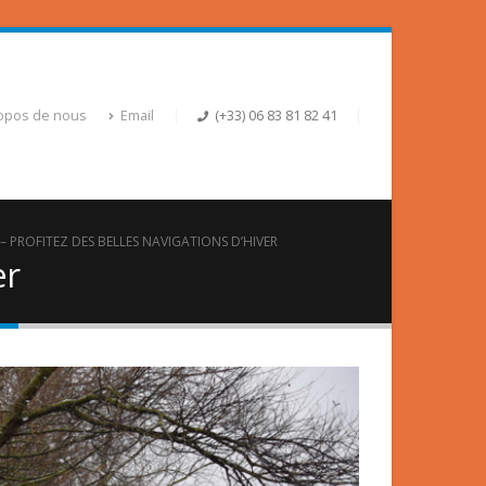
opos de nous
Email
(+33) 06 83 81 82 41
 – PROFITEZ DES BELLES NAVIGATIONS D’HIVER
er