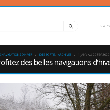
A Pr
ES NAVIGATIONS D’HIVER
IDEE SORTIE
,
ARCHIVES
1 JANV AU 29 FÉV 2020
ofitez des belles navigations d’hiv