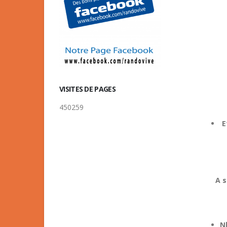
VISITES DE PAGES
450259
E
A s
N