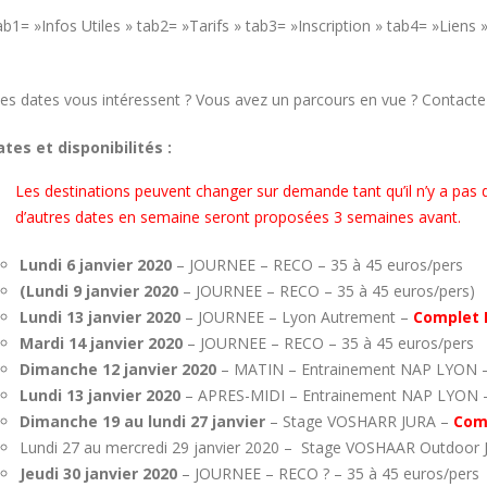
ab1= »Infos Utiles » tab2= »Tarifs » tab3= »Inscription » tab4= »Liens
nes dates vous intéressent ? Vous avez un parcours en vue ? Contacte
tes et disponibilités :
Les destinations peuvent changer sur demande tant qu’il n’y a pas d
d’autres dates en semaine seront proposées 3 semaines avant.
Lundi 6 janvier 2020
– JOURNEE – RECO – 35 à 45 euros/pers
(Lundi 9 janvier 2020
– JOURNEE – RECO – 35 à 45 euros/pers)
Lundi 13 janvier 2020
– JOURNEE – Lyon Autrement –
Complet 
Mardi 14 janvier 2020
– JOURNEE – RECO – 35 à 45 euros/pers
Dimanche 12 janvier 2020
– MATIN – Entrainement NAP LYON –
Lundi 13 janvier 2020
– APRES-MIDI – Entrainement NAP LYON –
Dimanche 19 au lundi 27 janvier
– Stage VOSHARR JURA –
Com
Lundi 27 au mercredi 29 janvier 2020 – Stage VOSHAAR Outdoor J
Jeudi 30 janvier 2020
– JOURNEE – RECO ? – 35 à 45 euros/pers