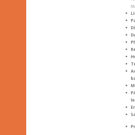
ou
Li
P
D
D
P
R
H
T
A
b
Ma
P
l
E
S
P