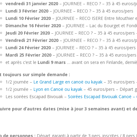
vendredi 31 janvier 2020
– JOURNEE – RECO ? – 35 à 45 euros/p
Lundi 3 Février 2020
– JOURNEE – RECO ? – 35 à 45 euros/pers
Lundi 10 Février 2020
– JOURNEE – RECO ISERE Entre Mouthier et 
Dimanche 16 Février 2020
– JOURNEE – Lac du Bourget et Fon
Jeudi 20 Février 2020
– JOURNEE – RECO ? – 35 à 45 euros/pers
Vendredi 21 Février 2020
– JOURNEE – RECO ? – 35 à 45 euros/p
Lundi 24 Février 2020
– JOURNEE – RECO ? – 35 à 45 euros/pers
Mardi 25 Février 2020
– JOURNEE – RECO ? – 35 à 45 euros/per
et après c’est le
Lundi 9 mars
… avant on sera en Finlande, derni
t toujours sur simple demande :
1/2 journée –
Le Grand Large en canoë ou kayak
– 35 euros/pers –
1/2 journée –
Lyon en Canoë ou kayak
– 45 euros/pers – Départ ga
Les soirées Escapad Bivouak –
Soirées Escapad Bivouak Canoë – 
uivre pour d’autres dates (mise à jour 3 semaines avant) et d
b de personnes :
Départ garanti à partir de 3 pers. inscrites / 8 pe