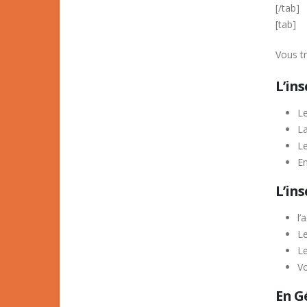
[/tab]
[tab]
Vous tr
L’in
Le
La
Le
E
L’in
l’
Le
Le
Vo
En Gé