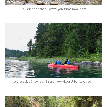
La Sarine en canoë – www.LyonUrbanKayak.com
Les lacs des Grisons en Suisse – www.LyonUrbankayak.com