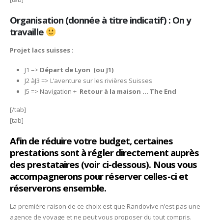
Organisation (donnée à titre indicatif) : On y
travaille
Projet lacs suisses :
J1 =>
Départ de Lyon (ou J1)
J2 àJ3 => L’aventure sur les rivières Suisses
J5 => Navigation +
Retour à la maison … The End
[/tab]
[tab]
Afin de réduire votre budget, certaines
prestations sont à régler directement auprès
des prestataires (voir ci-dessous). Nous vous
accompagnerons pour réserver celles-ci et
réserverons ensemble.
La première raison de ce choix est que Randovive n’est pas une
agence de voyage et ne peut vous proposer du tout compris.