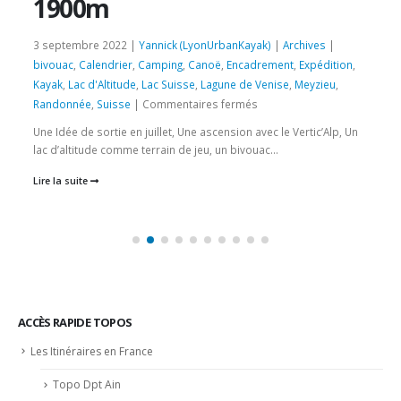
1900m
3 septembre 2022 |
Yannick (LyonUrbanKayak)
|
Archives
|
bivouac
,
Calendrier
,
Camping
,
Canoë
,
Encadrement
,
Expédition
,
Kayak
,
Lac d'Altitude
,
Lac Suisse
,
Lagune de Venise
,
Meyzieu
,
sur
Randonnée
,
Suisse
|
Commentaires fermés
3
Une Idée de sortie en juillet, Une ascension avec le Vertic’Alp, Un
et
lac d’altitude comme terrain de jeu, un bivouac...
4
Lire la suite
sept
2022
–
Le
lac
d’Emosson
en
Canoë
ACCÈS RAPIDE TOPOS
–
Les Itinéraires en France
Alt
1900m
Topo Dpt Ain