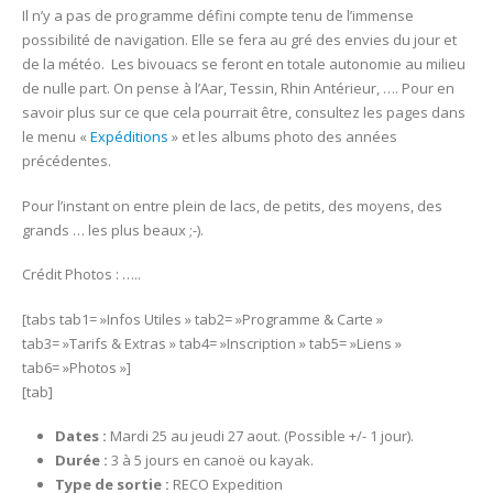
Il n’y a pas de programme défini compte tenu de l’immense
2020
possibilité de navigation. Elle se fera au gré des envies du jour et
–
de la météo. Les bivouacs se feront en totale autonomie au milieu
Suisse
de nulle part. On pense à l’Aar, Tessin, Rhin Antérieur, …. Pour en
–
savoir plus sur ce que cela pourrait être, consultez les pages dans
RECO
le menu «
Expéditions
» et les albums photo des années
Suisse
précédentes.
River
en
Pour l’instant on entre plein de lacs, de petits, des moyens, des
canoë
grands … les plus beaux ;-).
Crédit Photos : …..
[tabs tab1= »Infos Utiles » tab2= »Programme & Carte »
tab3= »Tarifs & Extras » tab4= »Inscription » tab5= »Liens »
tab6= »Photos »]
[tab]
Dates :
Mardi 25 au jeudi 27 aout. (Possible +/- 1 jour).
Durée :
3 à 5 jours en canoë ou kayak.
Type de sortie :
RECO Expedition