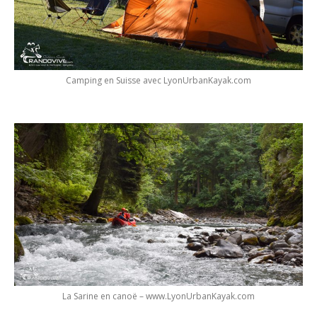
Camping en Suisse avec LyonUrbanKayak.com
La Sarine en canoë – www.LyonUrbanKayak.com