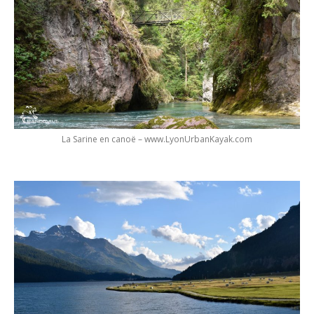
La Sarine en canoë – www.LyonUrbanKayak.com