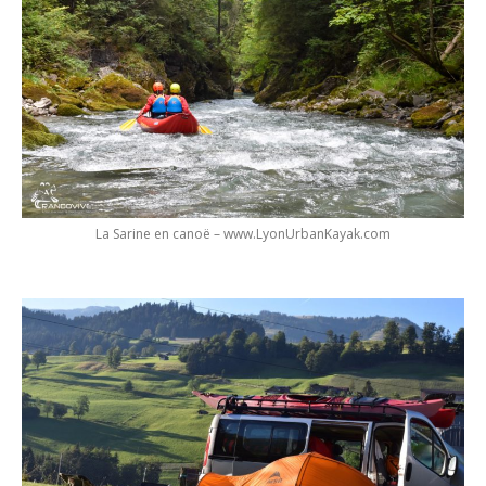
La Sarine en canoë – www.LyonUrbanKayak.com