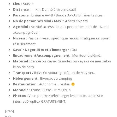
Lieu :
Suisse
Distance :
— Km. Donné à titre indicatif
Parcours :
Linéaire A=>B / Boucle A=>A / Différents sites.
Nb de personnes Mini / Maxi :
4 pers / 6 pers
Age Mini :
Activité accessible aux personnes de + de 16 ans
accompagnées.
Niveau :
Pas de niveau spécifique requis. Pratiquer un sport
régulièrement.
Savoir Nager 25 m et s’immerger :
Oui
Encadrement/accompagnement :
Moniteur diplômé.
Matériel :
Canoë ou Kayak Gumotex ou kayaks de mer selon
le nb de pers.
Transport / Rdv :
Co-voiturage départ de Meyzieu.
Hébergement :
Bivouac ou camping
Restauration :
Autonomie + restau
Monnaie :
Franc Suisse . 1€ = 1,09 FS
Photos :
Vous pourrez télécharger les photos sur le site
internet DropBox GRATUITEMENT.
[/tab]
[tab]