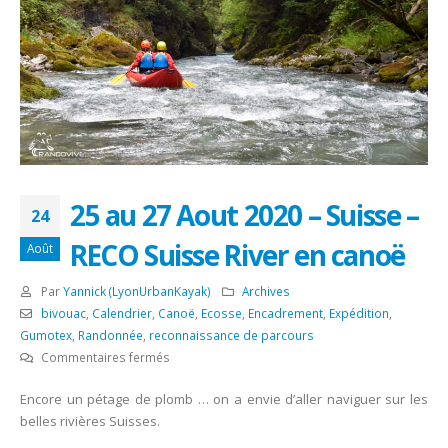
25 au 27 Aout 2020 – Suisse –
24
RECO Suisse River en canoë
Août
Par
Yannick (LyonUrbanKayak)
Archives
bivouac
,
Calendrier
,
Canoë
,
Ecosse
,
Encadrement
,
Expédition
,
Gumotex
,
Randonnée
,
reconnaissance de parcours
sur
Commentaires fermés
25
Encore un pétage de plomb … on a envie d’aller naviguer sur les
au
belles rivières Suisses.
27
Aout