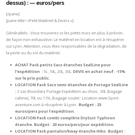
dessus) : — euros/pers
[/pane]
[pane title= »Petit Matériel & Divers »]
Généralités : Vous trouverez ici les petits trucs en plus à prévoir,
de façon non exhaustive. Le matériel en location est à récupérer
sur Lyon. Attention, vous êtes responsables de la dégradation, de
la perte ou du vol du matériel.
ACHAT Pack petits Sacs étanches SealLine pour
l’expédition :
5L ,10L, 20L, 30L.
DEVIS en achat neuf. -15%
sur le prix public.
LOCATION Pack Sacs semi-étanches de Portage SealLine
:
2 sac Boundary Portage Expédition au choix, 30L (bagage
cabine), 70L ou 115L (bagage soute) : Location www.Sport-
aventure.com à récupérer à Lyon.
Budget : 25
euros/pers pour l’expédition.
LOCATION Pack combi complète DrySuit Typhoon
étanche.
Budget : 20 euros/pers/jour expédition.
LOCATION Pack pantalon/kway étanche Hiko.
Budget :