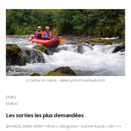
La Sarine en canoë – www.LyonUrbanKayak.com
[/tab]
[/tabs]
Les sorties les plus demandées
[product_slider slider= »true » categories= »canoe-kayak » ids= » »