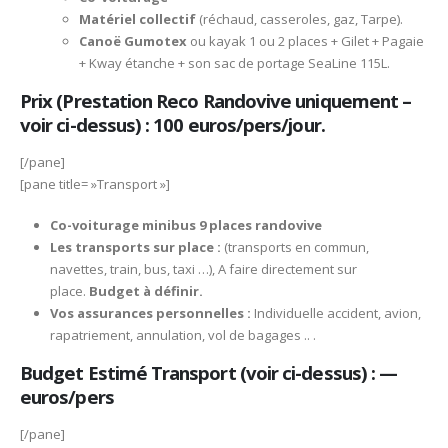
Matériel collectif
(réchaud, casseroles, gaz, Tarpe).
Canoë Gumotex
ou kayak 1 ou 2 places + Gilet + Pagaie
+ Kway étanche + son sac de portage SeaLine 115L.
Prix (Prestation Reco Randovive uniquement –
voir ci-dessus) : 100 euros/pers/jour.
[/pane]
[pane title= »Transport »]
Co-voiturage minibus 9 places randovive
Les transports sur place :
(transports en commun,
navettes, train, bus, taxi …), A faire directement sur
place.
Budget à définir.
Vos assurances personnelles :
Individuelle accident, avion,
rapatriement, annulation, vol de bagages .. .
Budget Estimé Transport (voir ci-dessus) : —
euros/pers
[/pane]