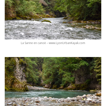
La Sarine en canoë – www.LyonUrbanKayak.com