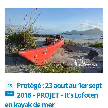
Protégé : 23 aout au 1er sept
23
2018 – PROJET – It’s Lofoten
Août
en kayak de mer