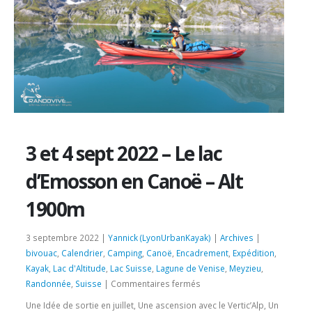
3 et 4 sept 2022 – Le lac
d’Emosson en Canoë – Alt
1900m
3 septembre 2022 |
Yannick (LyonUrbanKayak)
|
Archives
|
bivouac
,
Calendrier
,
Camping
,
Canoë
,
Encadrement
,
Expédition
,
Kayak
,
Lac d'Altitude
,
Lac Suisse
,
Lagune de Venise
,
Meyzieu
,
sur
Randonnée
,
Suisse
|
Commentaires fermés
3
Une Idée de sortie en juillet, Une ascension avec le Vertic’Alp, Un