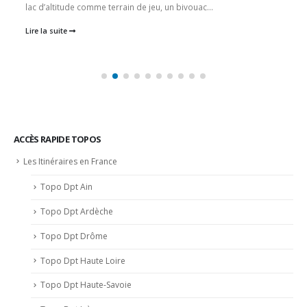
et
lac d’altitude comme terrain de jeu, un bivouac...
4
Lire la suite
sept
2022
–
Le
lac
d’Emosson
en
Canoë
ACCÈS RAPIDE TOPOS
–
Les Itinéraires en France
Alt
1900m
Topo Dpt Ain
Topo Dpt Ardèche
Topo Dpt Drôme
Topo Dpt Haute Loire
Topo Dpt Haute-Savoie