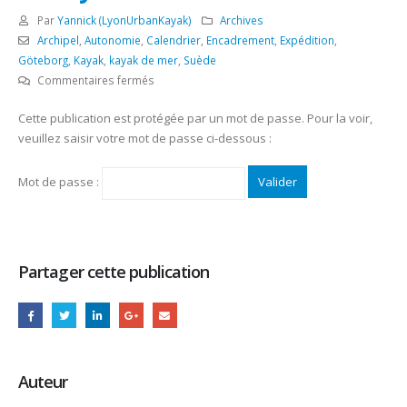
Par
Yannick (LyonUrbanKayak)
Archives
Archipel
,
Autonomie
,
Calendrier
,
Encadrement
,
Expédition
,
Göteborg
,
Kayak
,
kayak de mer
,
Suède
sur
Commentaires fermés
Protégé :
Cette publication est protégée par un mot de passe. Pour la voir,
23
veuillez saisir votre mot de passe ci-dessous :
aout
au
1er
Mot de passe :
sept
2018
–
PROJET
Partager cette publication
–
It’s
Lofoten
en
kayak
Auteur
de
mer