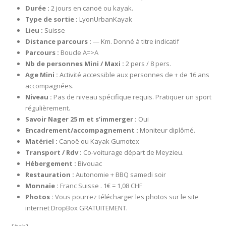
Durée :
2 jours en canoë ou kayak.
Type de sortie :
LyonUrbanKayak
Lieu :
Suisse
Distance parcours :
— Km. Donné à titre indicatif
Parcours :
Boucle A=>A
Nb de personnes Mini / Maxi :
2 pers / 8 pers.
Age Mini :
Activité accessible aux personnes de + de 16 ans
accompagnées.
Niveau :
Pas de niveau spécifique requis. Pratiquer un sport
régulièrement.
Savoir Nager 25 m et s’immerger :
Oui
Encadrement/accompagnement :
Moniteur diplômé.
Matériel :
Canoë ou Kayak Gumotex
Transport / Rdv :
Co-voiturage départ de Meyzieu.
Hébergement :
Bivouac
Restauration :
Autonomie + BBQ samedi soir
Monnaie :
Franc Suisse . 1€ = 1,08 CHF
Photos :
Vous pourrez télécharger les photos sur le site
internet DropBox GRATUITEMENT.