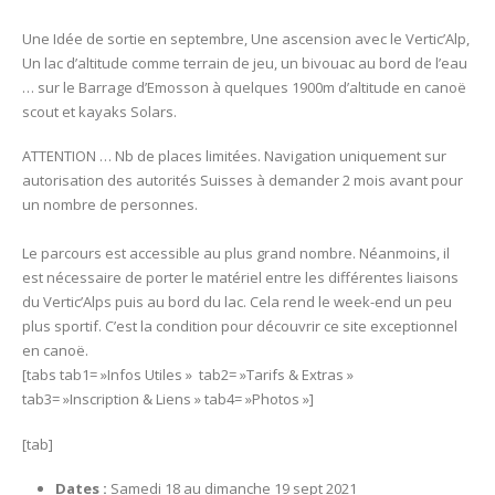
18-
Une Idée de sortie en septembre, Une ascension avec le Vertic’Alp,
19
Un lac d’altitude comme terrain de jeu, un bivouac au bord de l’eau
septembre
… sur le Barrage d’Emosson à quelques 1900m d’altitude en canoë
2021
scout et kayaks Solars.
–
Le
ATTENTION … Nb de places limitées. Navigation uniquement sur
lac
autorisation des autorités Suisses à demander 2 mois avant pour
d’Emosson
un nombre de personnes.
en
Canoë
Le parcours est accessible au plus grand nombre. Néanmoins, il
–
est nécessaire de porter le matériel entre les différentes liaisons
Alt
du Vertic’Alps puis au bord du lac. Cela rend le week-end un peu
1900m
plus sportif. C’est la condition pour découvrir ce site exceptionnel
en canoë.
[tabs tab1= »Infos Utiles » tab2= »Tarifs & Extras »
tab3= »Inscription & Liens » tab4= »Photos »]
[tab]
Dates :
Samedi 18 au dimanche 19 sept 2021