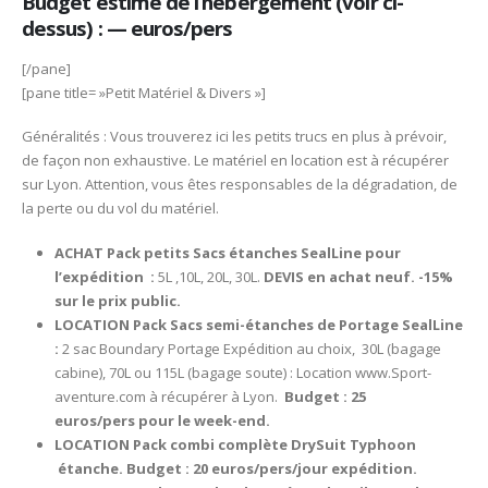
Budget estimé de l’hébergement (voir ci-
dessus) : — euros/pers
[/pane]
[pane title= »Petit Matériel & Divers »]
Généralités : Vous trouverez ici les petits trucs en plus à prévoir,
de façon non exhaustive. Le matériel en location est à récupérer
sur Lyon. Attention, vous êtes responsables de la dégradation, de
la perte ou du vol du matériel.
ACHAT Pack petits Sacs étanches SealLine pour
l’expédition :
5L ,10L, 20L, 30L.
DEVIS en achat neuf. -15%
sur le prix public.
LOCATION Pack Sacs semi-étanches de Portage SealLine
:
2 sac Boundary Portage Expédition au choix, 30L (bagage
cabine), 70L ou 115L (bagage soute) : Location www.Sport-
aventure.com à récupérer à Lyon.
Budget : 25
euros/pers pour le week-end.
LOCATION Pack combi complète DrySuit Typhoon
étanche.
Budget : 20 euros/pers/jour expédition.