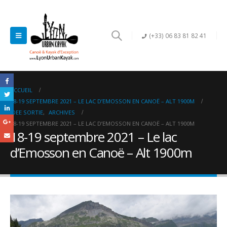
(+33) 06 83 81 82 41
ACCUEIL
18-19 SEPTEMBRE 2021 – LE LAC D’EMOSSON EN CANOË – ALT 1900M
IDEE SORTIE
,
ARCHIVES
18-19 SEPTEMBRE 2021 – LE LAC D’EMOSSON EN CANOË – ALT 1900M
18-19 septembre 2021 – Le lac
d’Emosson en Canoë – Alt 1900m