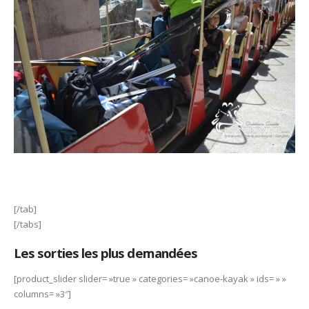
[/tab]
[/tabs]
Les sorties les plus demandées
[product_slider slider= »true » categories= »canoe-kayak » ids= » »
columns= »3″]