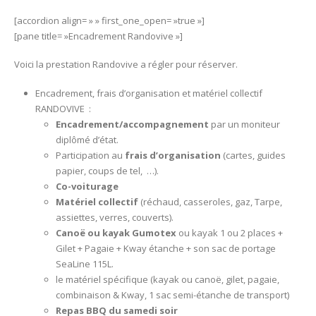
[accordion align= » » first_one_open= »true »]
[pane title= »Encadrement Randovive »]
Voici la prestation Randovive a régler pour réserver.
Encadrement, frais d’organisation et matériel collectif
RANDOVIVE :
Encadrement/accompagnement
par un moniteur
diplômé d’état.
Participation au
frais d’organisation
(cartes, guides
papier, coups de tel, …).
Co-voiturage
Matériel collectif
(réchaud, casseroles, gaz, Tarpe,
assiettes, verres, couverts).
Canoë ou kayak Gumotex
ou kayak 1 ou 2 places +
Gilet + Pagaie + Kway étanche + son sac de portage
SeaLine 115L.
le matériel spécifique (kayak ou canoë, gilet, pagaie,
combinaison & Kway, 1 sac semi-étanche de transport)
Repas BBQ du samedi soir