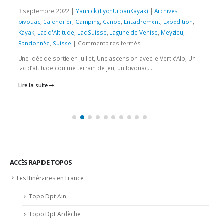
3 septembre 2022 |
Yannick (LyonUrbanKayak)
|
Archives
|
bivouac
,
Calendrier
,
Camping
,
Canoë
,
Encadrement
,
Expédition
,
Kayak
,
Lac d'Altitude
,
Lac Suisse
,
Lagune de Venise
,
Meyzieu
,
sur
Randonnée
,
Suisse
|
Commentaires fermés
3
Une Idée de sortie en juillet, Une ascension avec le Vertic’Alp, Un
et
lac d’altitude comme terrain de jeu, un bivouac...
4
Lire la suite
sept
2022
–
Le
lac
d’Emosson
en
Canoë
ACCÈS RAPIDE TOPOS
–
Les Itinéraires en France
Alt
1900m
Topo Dpt Ain
Topo Dpt Ardèche