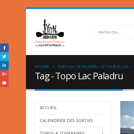
ACCUEIL
TOPO LAC DE PALADRU – LE TOUR DU LAC –
Tag - Topo Lac Paladru
ACCUEIL
CALENDRIER DES SORTIES
TOPOS & ITINÉRAIRES