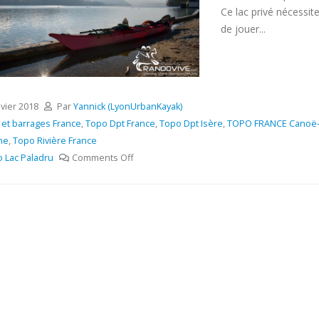
Ce lac privé nécessite
de jouer...
nvier 2018
Par
Yannick (LyonUrbanKayak)
 et barrages France
,
Topo Dpt France
,
Topo Dpt Isère
,
TOPO FRANCE Canoë-
ne
,
Topo Rivière France
 Lac Paladru
Comments Off