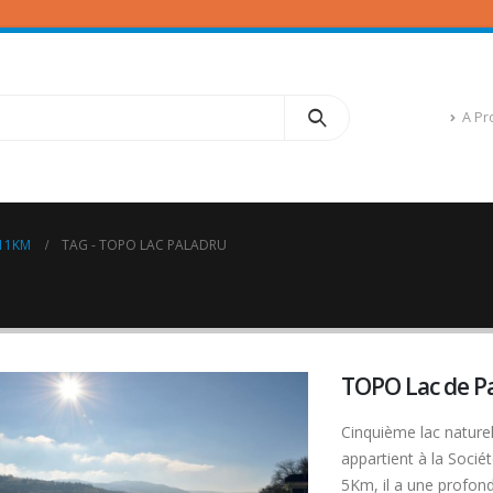
A Pr
 11KM
TAG -
TOPO LAC PALADRU
TOPO Lac de Pa
Cinquième lac naturel
appartient à la Socié
5Km, il a une profo