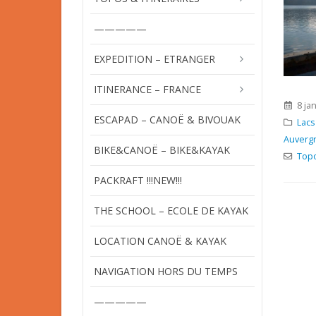
—————
EXPEDITION – ETRANGER
ITINERANCE – FRANCE
8 ja
ESCAPAD – CANOË & BIVOUAK
Lacs
Auverg
BIKE&CANOË – BIKE&KAYAK
Topo
PACKRAFT !!!NEW!!!
THE SCHOOL – ECOLE DE KAYAK
LOCATION CANOË & KAYAK
NAVIGATION HORS DU TEMPS
—————