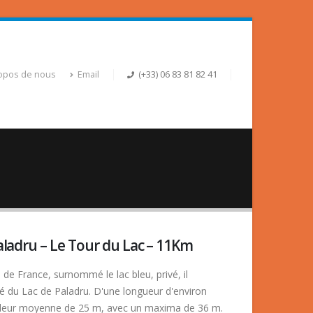
opos de nous
Email
(+33) 06 83 81 82 41
ladru – Le Tour du Lac – 11Km
 de France, surnommé le lac bleu, privé, il
té du Lac de Paladru. D'une longueur d'environ
ndeur moyenne de 25 m, avec un maxima de 36 m.