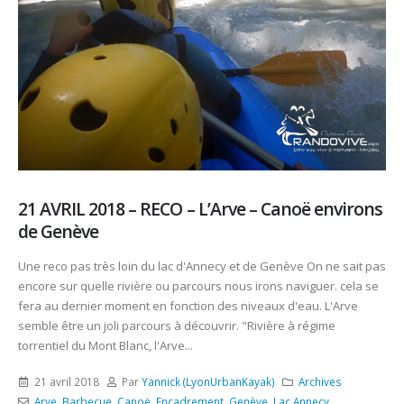
21 AVRIL 2018 – RECO – L’Arve – Canoë environs
de Genève
Une reco pas très loin du lac d'Annecy et de Genève On ne sait pas
encore sur quelle rivière ou parcours nous irons naviguer. cela se
fera au dernier moment en fonction des niveaux d'eau. L'Arve
semble être un joli parcours à découvrir. "Rivière à régime
torrentiel du Mont Blanc, l'Arve...
21 avril 2018
Par
Yannick (LyonUrbanKayak)
Archives
Arve
,
Barbecue
,
Canoë
,
Encadrement
,
Genève
,
Lac Annecy