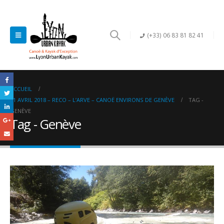
(+33) 06 83 81 82 41
ACCUEIL
21 AVRIL 2018 – RECO – L’ARVE – CANOË ENVIRONS DE GENÈVE
TAG -
GENÈVE
Tag - Genève