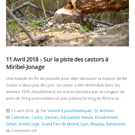
11 Avril 2018 – Sur la piste des castors à
Miribel-Jonage
Une balade en fin de journée pour aller découvrir la maison de Mr
Castor a deux pas de Lyon. Le castor a été réintroduit dans les
années 1970. Actuellement, les traces laissées par ce rongeur de
près de 30 kg sont visibles un peu partout le long du Rhône et...
11 avril 2018
Par
Yannick (LyonUrbanKayak)
Archives
Calendrier
,
Castor
,
Décines
,
Découverte Nature
,
Encadrement
,
Enfant
,
Grand Large
,
Grand Parc de Miribel
,
Lyon
,
Meyzieu
,
Randonnée
Comments Off