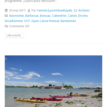
programme, 2 jours pour découvrir...
20 mai 2017
Par
Yannick (LyonUrbanKayak)
Archives
Autonomie
,
Barbecue
,
bivouac
,
Calendrier
,
Canoë
,
Drome
,
Encadrement
,
OCF
,
Open Canoe festival
,
Randonnée
Comments Off
LIRE LA SUITE...