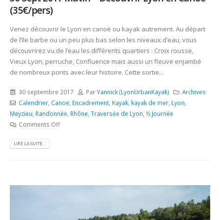
(35€/pers)
Venez découvrir le Lyon en canoë ou kayak autrement. Au départ
de l’Ile barbe ou un peu plus bas selon les niveaux d’eau, vous
découvrirez vu de l’eau les différents quartiers : Croix rousse,
Vieux Lyon, perruche, Confluence mais aussi un fleuve enjambé
de nombreux ponts avec leur histoire. Cette sortie...
30 septembre 2017
Par
Yannick (LyonUrbanKayak)
Archives
Calendrier
,
Canoë
,
Encadrement
,
Kayak
,
kayak de mer
,
Lyon
,
Meyzieu
,
Randonnée
,
Rhône
,
Traversée de Lyon
,
½ Journée
Comments Off
LIRE LA SUITE...