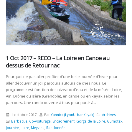
1 Oct 2017 – RECO – La Loire en Canoë au
dessus de Retournac
Pourquoi ne pas aller profiter d'une belle journée d'hiver pour
aller découvrir un joli parcours autours de chez nous. Le
programme est fonction des niveaux d'eau et de la météo : Loire,
Ain, Drôme ou Isère (Grenoble), en canoë ou en kayak selon les
parcours. Une rando ouverte à tous pour partir à...
1 octobre 2017
Par
Yannick (LyonUrbanKayak)
Archives
Barbecue
,
Co-voiturage
,
Encadrement
,
Gorge de la Loire
,
Gumotex
,
Journée
,
Loire
,
Meyzieu
,
Randonnée