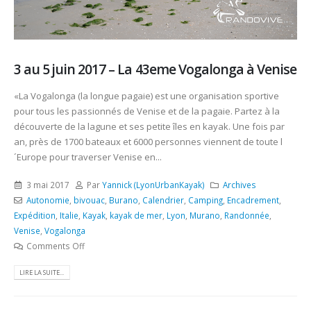
3 au 5 juin 2017 – La 43eme Vogalonga à Venise
«La Vogalonga (la longue pagaie) est une organisation sportive
pour tous les passionnés de Venise et de la pagaie. Partez à la
découverte de la lagune et ses petite îles en kayak. Une fois par
an, près de 1700 bateaux et 6000 personnes viennent de toute l
´Europe pour traverser Venise en...
3 mai 2017
Par
Yannick (LyonUrbanKayak)
Archives
Autonomie
,
bivouac
,
Burano
,
Calendrier
,
Camping
,
Encadrement
,
Expédition
,
Italie
,
Kayak
,
kayak de mer
,
Lyon
,
Murano
,
Randonnée
,
Venise
,
Vogalonga
Comments Off
LIRE LA SUITE...