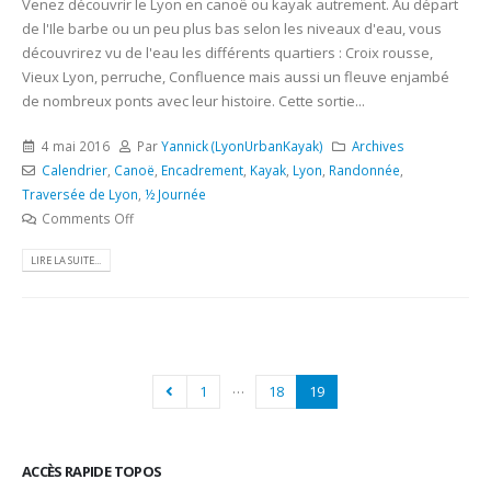
Venez découvrir le Lyon en canoë ou kayak autrement. Au départ
de l'Ile barbe ou un peu plus bas selon les niveaux d'eau, vous
découvrirez vu de l'eau les différents quartiers : Croix rousse,
Vieux Lyon, perruche, Confluence mais aussi un fleuve enjambé
de nombreux ponts avec leur histoire. Cette sortie...
4 mai 2016
Par
Yannick (LyonUrbanKayak)
Archives
Calendrier
,
Canoë
,
Encadrement
,
Kayak
,
Lyon
,
Randonnée
,
Traversée de Lyon
,
½ Journée
Comments Off
LIRE LA SUITE...
…
1
18
19
ACCÈS RAPIDE TOPOS