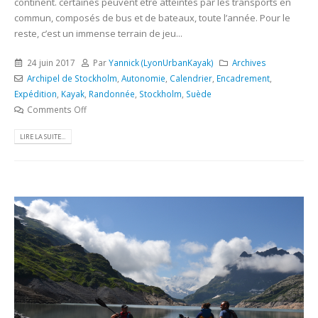
continent. certaines peuvent être atteintes par les transports en
commun, composés de bus et de bateaux, toute l’année. Pour le
reste, c’est un immense terrain de jeu...
24 juin 2017
Par
Yannick (LyonUrbanKayak)
Archives
Archipel de Stockholm
,
Autonomie
,
Calendrier
,
Encadrement
,
Expédition
,
Kayak
,
Randonnée
,
Stockholm
,
Suède
Comments Off
LIRE LA SUITE...