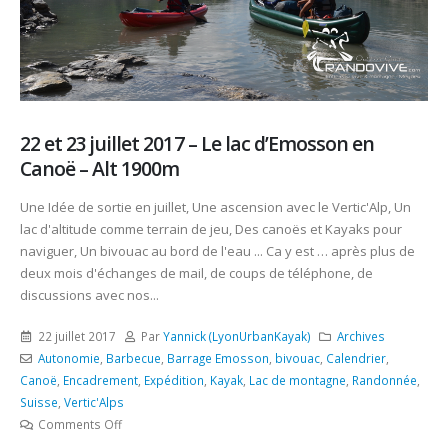
22 et 23 juillet 2017 – Le lac d’Emosson en
Canoë – Alt 1900m
Une Idée de sortie en juillet, Une ascension avec le Vertic'Alp, Un
lac d'altitude comme terrain de jeu, Des canoës et Kayaks pour
naviguer, Un bivouac au bord de l'eau ... Ca y est … après plus de
deux mois d'échanges de mail, de coups de téléphone, de
discussions avec nos...
22 juillet 2017
Par
Yannick (LyonUrbanKayak)
Archives
Autonomie
,
Barbecue
,
Barrage Emosson
,
bivouac
,
Calendrier
,
Canoë
,
Encadrement
,
Expédition
,
Kayak
,
Lac de montagne
,
Randonnée
,
Suisse
,
Vertic'Alps
Comments Off