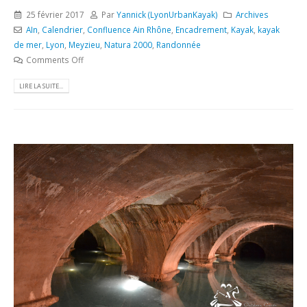
25 février 2017
Par
Yannick (LyonUrbanKayak)
Archives
AIn
,
Calendrier
,
Confluence Ain Rhône
,
Encadrement
,
Kayak
,
kayak
de mer
,
Lyon
,
Meyzieu
,
Natura 2000
,
Randonnée
Comments Off
LIRE LA SUITE...