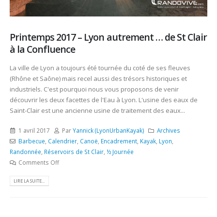
Printemps 2017 – Lyon autrement … de St Clair
à la Confluence
La ville de Lyon a toujours été tournée du coté de ses fleuves
(Rhône et Saône) mais recel aussi des trésors historiques et
industriels. C'est pourquoi nous vous proposons de venir
découvrir les deux facettes de l'Eau à Lyon. L'usine des eaux de
Saint-Clair est une ancienne usine de traitement des eaux...
1 avril 2017
Par
Yannick (LyonUrbanKayak)
Archives
Barbecue
,
Calendrier
,
Canoë
,
Encadrement
,
Kayak
,
Lyon
,
Randonnée
,
Réservoirs de St Clair
,
½ Journée
Comments Off
LIRE LA SUITE...