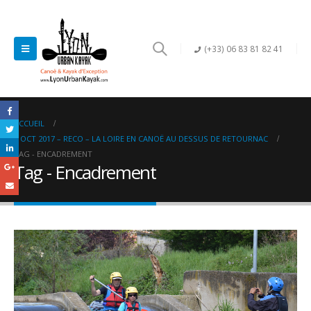
(+33) 06 83 81 82 41
ACCUEIL
1 OCT 2017 – RECO – LA LOIRE EN CANOË AU DESSUS DE RETOURNAC
TAG -
ENCADREMENT
Tag - Encadrement