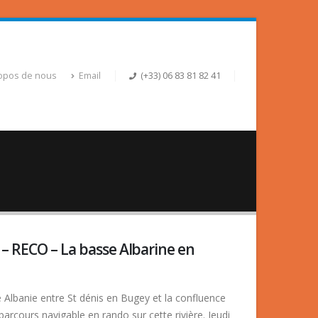
opos de nous
Email
(+33) 06 83 81 82 41
 – RECO – La basse Albarine en
 Albanie entre St dénis en Bugey et la confluence
 parcours navigable en rando sur cette rivière. Jeudi