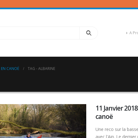
A Pr
E EN CANOË
TAG -
ALBARINE
11 Janvier 2018
canoë
Une reco sur la basse
avec l'Ain. Le dernier