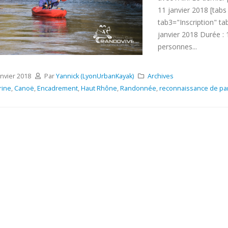
11 janvier 2018 [tabs
tab3="Inscription" ta
janvier 2018 Durée :
personnes...
anvier 2018
Par
Yannick (LyonUrbanKayak)
Archives
rine
,
Canoë
,
Encadrement
,
Haut Rhône
,
Randonnée
,
reconnaissance de pa