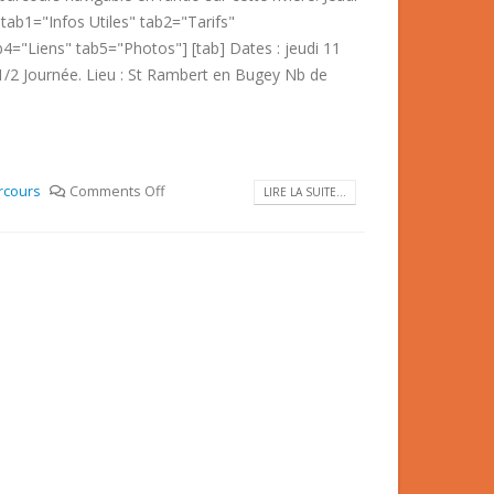
 tab1="Infos Utiles" tab2="Tarifs"
b4="Liens" tab5="Photos"] [tab] Dates : jeudi 11
 1/2 Journée. Lieu : St Rambert en Bugey Nb de
rcours
Comments Off
LIRE LA SUITE...