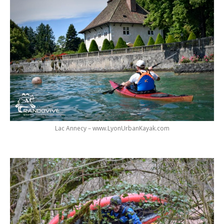
Lac Annecy – www.LyonUrbanKayak.com