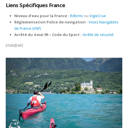
Liens Spécifiques France
Niveau d’eau pour la France :
Rdbrmc
ou
VigieCrue
Réglementation Police de navigation :
Voies Navigables
de France (VNF)
Arrêté du 4 mai 95 – Code du Sport :
Arrêté de sécurité
[/tab][tab]