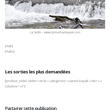
La Seille – www.lyonurbankayak.com
[/tab]
[/tabs]
Les sorties les plus demandées
[product_slider slider= »true » categories= »canoe-kayak » ids= » »
columns= »3″]
Partager cette publication