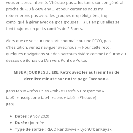
vous en serez informé. N’hésitez pas … les tarifs sont en général
proche du -30 à -50% env … et pour certaines nous n’y
retournerons pas avec des groupes (trop éloignées, trop
compliqué à gérer avec de gros groupes, …). ET en plus elles se
font toujours en petits comités de 2-3 pers.
Alors que ce soit sur une sortie normale ou une RECO, pas
d’hésitation, venez naviguer avec nous ;-). Pour cette reco,
quelques navigations sur des parcours rivière comme Le Suran au
dessus de Bohas ou l’Ain vers Pont de Poitte.
MISE A JOUR REGULIERE. Retrouvez les autres infos de
dernière minute sur notre page Facebook.
[tabs tab1= »Infos Utiles » tab2= »Tarifs & Programme »
tab3= »Inscription » tab4= »Liens » tab5= »Photos »]
[tab]
Dates :
9 Nov 2020
Durée :
Journée
Type de sortie :
RECO Randovive – LyonUrbanKayak