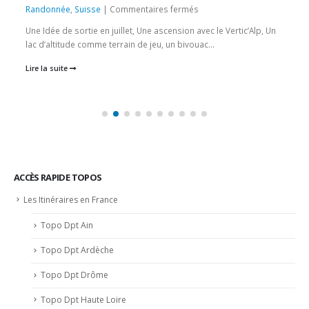
sur
Randonnée
,
Suisse
|
Commentaires fermés
3
Une Idée de sortie en juillet, Une ascension avec le Vertic’Alp, Un
et
lac d’altitude comme terrain de jeu, un bivouac...
4
Lire la suite
sept
2022
–
Le
lac
d’Emosson
en
Canoë
ACCÈS RAPIDE TOPOS
–
Les Itinéraires en France
Alt
1900m
Topo Dpt Ain
Topo Dpt Ardèche
Topo Dpt Drôme
Topo Dpt Haute Loire