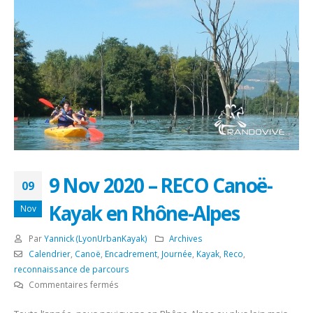
9 Nov 2020 – RECO Canoë-
09
Kayak en Rhône-Alpes
Nov
Par
Yannick (LyonUrbanKayak)
Archives
Calendrier
,
Canoë
,
Encadrement
,
Journée
,
Kayak
,
Reco
,
reconnaissance de parcours
sur
Commentaires fermés
9