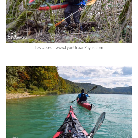
Les Usses – www.LyonUrbanKayak.com