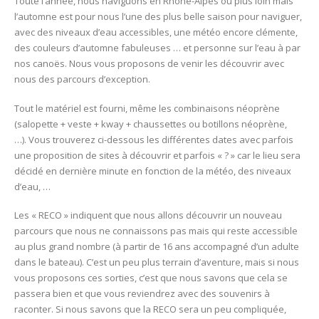
Toute l’année, nous naviguons en Rhône-Alpes ou plus loin mais
Nov
l’automne est pour nous l’une des plus belle saison pour naviguer,
2020
avec des niveaux d’eau accessibles, une météo encore clémente,
–
des couleurs d’automne fabuleuses … et personne sur l’eau à par
RECO
nos canoës. Nous vous proposons de venir les découvrir avec
Canoë-
nous des parcours d’exception.
Kayak
en
Tout le matériel est fourni, même les combinaisons néoprène
Rhône-
(salopette + veste + kway + chaussettes ou botillons néoprène,
Alpes
…). Vous trouverez ci-dessous les différentes dates avec parfois
une proposition de sites à découvrir et parfois « ? » car le lieu sera
décidé en dernière minute en fonction de la météo, des niveaux
d’eau, …
Les « RECO » indiquent que nous allons découvrir un nouveau
parcours que nous ne connaissons pas mais qui reste accessible
au plus grand nombre (à partir de 16 ans accompagné d’un adulte
dans le bateau). C’est un peu plus terrain d’aventure, mais si nous
vous proposons ces sorties, c’est que nous savons que cela se
passera bien et que vous reviendrez avec des souvenirs à
raconter. Si nous savons que la RECO sera un peu compliquée,