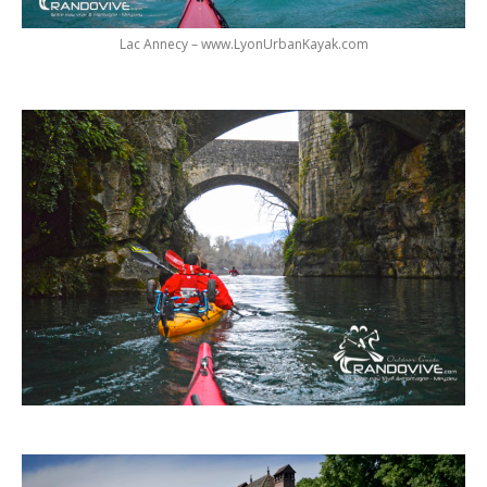
Lac Annecy – www.LyonUrbanKayak.com