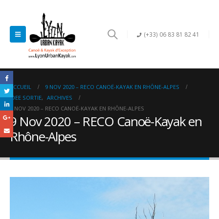
(+33) 06 83 81 82 41
ACCUEIL
9 NOV 2020 – RECO CANOË-KAYAK EN RHÔNE-ALPES
IDEE SORTIE
,
ARCHIVES
9 NOV 2020 – RECO CANOË-KAYAK EN RHÔNE-ALPES
9 Nov 2020 – RECO Canoë-Kayak en
Rhône-Alpes