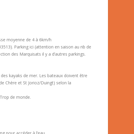
esse moyenne de 4 à 6km/h
513). Parking ici (attention en saison au nb de
ction des Marquisats il y a d’autres parkings.
r des kayaks de mer. Les bateaux doivent être
de Chère et St Jorioz/Duingt) selon la
. Trop de monde.
ng pour accéder à l’eau.