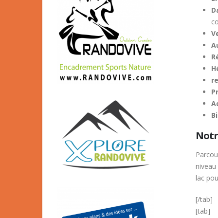
D
co
Ve
A
R
H
r
P
A
Bi
Notre
Parcour
niveau 
lac pou
[/tab]
[tab]