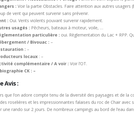
angers :
Voir la partie Obstacles. Faire attention aux autres usagers
up de vent qui peuvent survenir sans prévenir.
nt :
Oui. Vents violents pouvant survenir rapidement.
utres usagés :
Pêcheurs, bateaux à moteur, voile, …
églementation particulière :
oui. Règlementation du Lac + RPP. Que
ébergement / Bivouac :
–
estauration :
–
roducteurs locaux
: –
ctivité complémentaire / A voir :
Voir l’OT.
biographie CK : –
 Avis :
s que l’on adore compte tenu de la diversité des paysages et de la co
des roselières et les impressionnantes falaises du roc de Chair avec 
r une rando sur 2 jours. De nombreux campings au bord de l’eau dans 