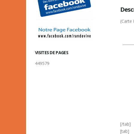
Desc
(Carte
VISITES DE PAGES
449579
[/tab]
[tab]