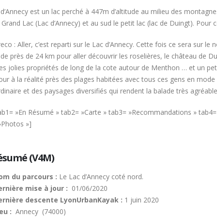
 d’Annecy est un lac perché à 447m d’altitude au milieu des montagnes
 Grand Lac (Lac d’Annecy) et au sud le petit lac (lac de Duingt). Pour 
eco : Aller, c’est reparti sur le Lac d’Annecy. Cette fois ce sera sur l
de près de 24 km pour aller découvrir les roselières, le château de Dui
les jolies propriétés de long de la cote autour de Menthon … et un pet
our à la réalité près des plages habitées avec tous ces gens en mode sa
dinaire et des paysages diversifiés qui rendent la balade très agréable
tab1= »En Résumé » tab2= »Carte » tab3= »Recommandations » tab4=
»Photos »]
ésumé (V4M)
om du parcours :
Le Lac d’Annecy coté nord.
rnière mise à jour :
01/06/2020
ernière descente LyonUrbanKayak :
1 juin 2020
eu :
Annecy (74000)