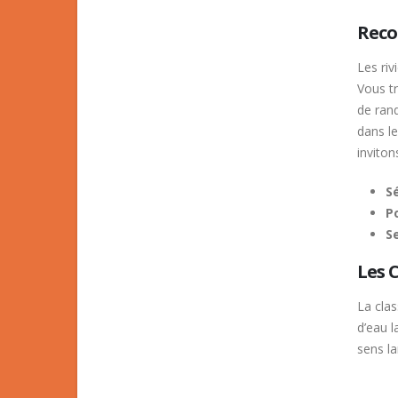
Rec
Les ri
Vous t
de rand
dans le
invito
Sé
Po
S
Les C
La clas
d’eau l
sens la