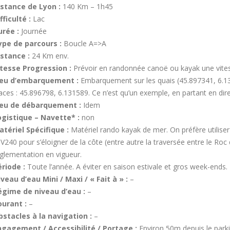
istance de Lyon :
140 Km – 1h45
fficulté :
Lac
urée :
Journée
ype de parcours :
Boucle A=>A
istance :
24 Km env.
itesse Progression :
Prévoir en randonnée canoë ou kayak une vit
ieu d’embarquement :
Embarquement sur les quais (45.897341, 6.133
aces : 45.896798, 6.131589. Ce n’est qu’un exemple, en partant en dire
ieu de débarquement :
Idem
ogistique – Navette* :
non
atériel Spécifique :
Matériel rando kayak de mer. On préfère utilise
V240 pour s’éloigner de la côte (entre autre la traversée entre le Roc 
glementation en vigueur.
riode :
Toute l’année. A éviter en saison estivale et gros week-ends
veau d’eau Mini / Maxi / « Fait à » :
–
égime de niveau d’eau :
–
ourant :
–
bstacles à la navigation :
–
ngagement / Accessibilité / Portage :
Environ 50m depuis le parki