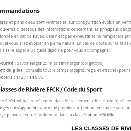
ommandations
vières et plans d’eau sont vivantes et leur configuration évolue en 
rouverez ci-dessous des informations concernant les principaux dang
onnée en canoë-kayak. Cela n’est pas exhaustif et ne remplacera jama
quel vous allez évoluer en pleine nature. En cas de doute sur la fais
ns à faire appel à un guide diplômé pour vous accompagner.
curité :
Savoir Nager 25 m et s’immerger (obligatoire).
rt du gilet
: conseillé tout le temps (adapté, réglé et attaché) pour t
ecours :
112 / 114 SMS
lasses de Rivière FFCK / Code du Sport
se 0 n’étant pas représentée dans le classement officiel, elle représen
arges qui s’apparente aux deux premiers. Attention, en cas de vent ou d
rge peuvent rentrer facilement dans la classification officielle.