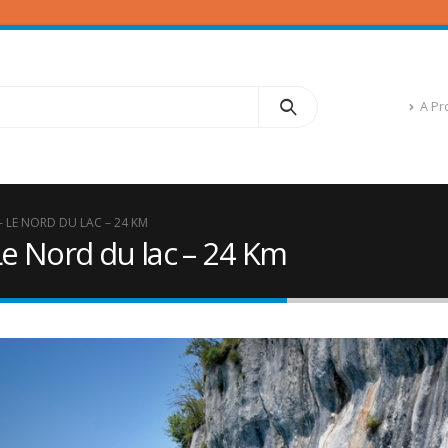
A Pr
– LE NORD DU LAC – 24 KM
e Nord du lac – 24 Km