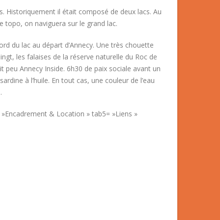
. Historiquement il était composé de deux lacs. Au
ce topo, on naviguera sur le grand lac.
e nord du lac au départ d’Annecy. Une très chouette
ngt, les falaises de la réserve naturelle du Roc de
it peu Annecy Inside. 6h30 de paix sociale avant un
rdine à l’huile. En tout cas, une couleur de l’eau
.
 »Encadrement & Location » tab5= »Liens »