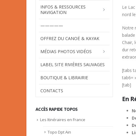
INFOS & RESSOURCES
Le Lac
NAVIGATION
nord le
—————
Notre r
balade 
OFFREZ DU CANOË & KAYAK
Chair, 
dur ret
MÉDIAS PHOTOS VIDÉOS
extraor
LABEL SITE RIVIÈRES SAUVAGES
[tabs 
BOUTIQUE & LIBRAIRIE
tab6= 
[tab]
CONTACTS
En R
ACCÈS RAPIDE TOPOS
N
De
Les Itinéraires en France
D
Topo Dpt Ain
Li