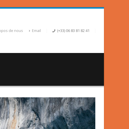
opos de nous
Email
(+33) 06 83 81 82 41