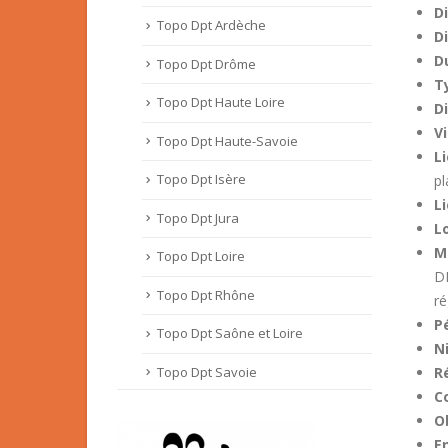
D
Topo Dpt Ardèche
Di
D
Topo Dpt Drôme
T
Topo Dpt Haute Loire
D
V
Topo Dpt Haute-Savoie
L
Topo Dpt Isère
pl
L
Topo Dpt Jura
L
M
Topo Dpt Loire
DI
Topo Dpt Rhône
ré
Pé
Topo Dpt Saône et Loire
Ni
Topo Dpt Savoie
R
C
O
E