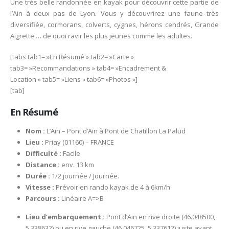
Une très belle randonnée en kayak pour découvrir cette partie de
l’Ain à deux pas de Lyon. Vous y découvrirez une faune très
diversifiée, cormorans, colverts, cygnes, hérons cendrés, Grande
Aigrette,… de quoi ravir les plus jeunes comme les adultes.
[tabs tab1= »En Résumé » tab2= »Carte »
tab3= »Recommandations » tab4= »Encadrement &
Location » tab5= »Liens » tab6= »Photos »]
[tab]
En Résumé
Nom :
L’Ain – Pont d’Ain à Pont de Chatillon La Palud
Lieu :
Priay (01160) – FRANCE
Difficulté :
Facile
Distance :
env. 13 km
Durée :
1/2 journée / Journée.
Vitesse :
Prévoir en rando kayak de 4 à 6km/h
Parcours :
Linéaire A=>B
Lieu d’embarquement :
Pont d’Ain en rive droite (46.048500,
5.338632) ou en rive gauche (46.046725, 5.337612) juste avant