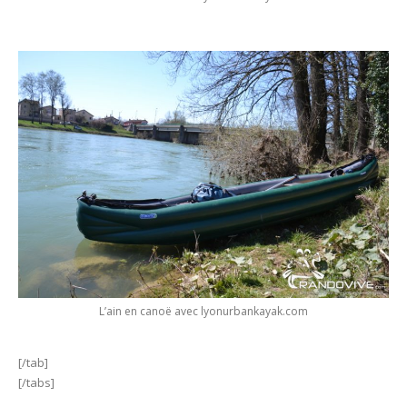
L’ain en canoë avec lyonurbankayak.com
[/tab]
[/tabs]