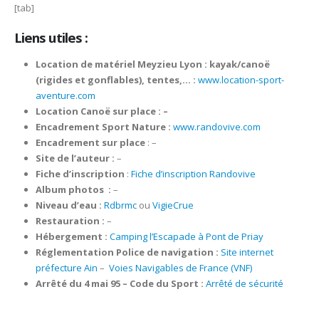
[tab]
Liens utiles :
Location de matériel Meyzieu Lyon : kayak/canoë
(rigides et gonflables), tentes,… :
www.location-sport-
aventure.com
Location Canoë sur place : –
Encadrement Sport Nature :
www.randovive.com
Encadrement sur place
: –
Site de l’auteur :
–
Fiche d’inscription
:
Fiche d’inscription Randovive
Album photos
:
–
Niveau d’eau :
Rdbrmc
ou
VigieCrue
Restauration :
–
Hébergement :
Camping l’Escapade à Pont de Priay
Réglementation Police de navigation :
Site
internet
préfecture Ain
–
Voies Navigables de France (VNF)
Arrêté du 4 mai 95 – Code du Sport :
Arrêté de sécurité