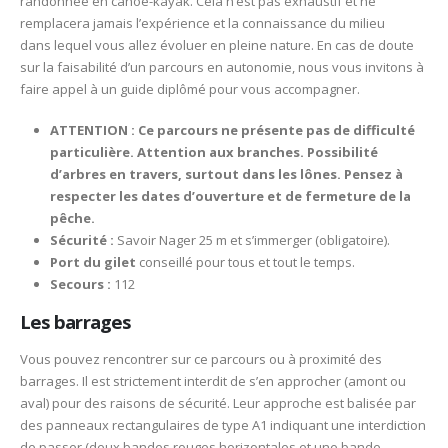
randonnée en canoë-kayak. Cela n’est pas exhaustif et ne
remplacera jamais l’expérience et la connaissance du milieu
dans lequel vous allez évoluer en pleine nature. En cas de doute
sur la faisabilité d’un parcours en autonomie, nous vous invitons à
faire appel à un guide diplômé pour vous accompagner.
ATTENTION : Ce parcours ne présente pas de difficulté
particulière. Attention aux branches. Possibilité
d’arbres en travers, surtout dans les lônes. Pensez à
respecter les dates d’ouverture et de fermeture de la
pêche.
Sécurité :
Savoir Nager 25 m et s’immerger (obligatoire).
Port du gilet
conseillé pour tous et tout le temps.
Secours :
112
Les barrages
Vous pouvez rencontrer sur ce parcours ou à proximité des
barrages. Il est strictement interdit de s’en approcher (amont ou
aval) pour des raisons de sécurité. Leur approche est balisée par
des panneaux rectangulaires de type A1 indiquant une interdiction
de passer (deux bandes rouges horizontales et une bande