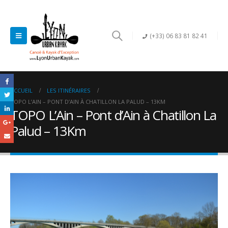
(+33) 06 83 81 82 41
ACCUEIL
LES ITINÉRAIRES
TOPO L’AIN – PONT D’AIN À CHATILLON LA PALUD – 13KM
TOPO L’Ain – Pont d’Ain à Chatillon La
Palud – 13Km