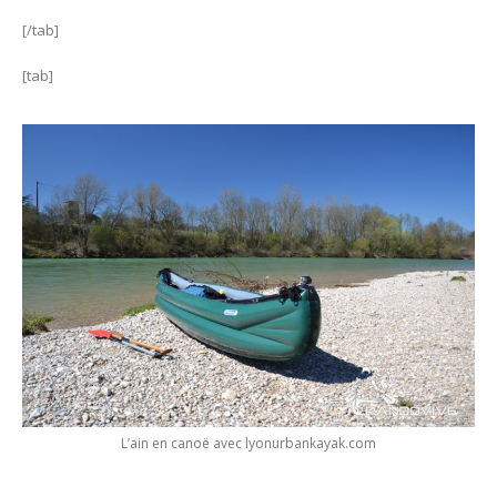
[/tab]
[tab]
L’ain en canoë avec lyonurbankayak.com