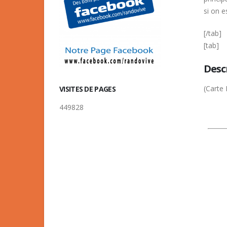
si on e
[/tab]
[tab]
Desc
(Carte
VISITES DE PAGES
449828