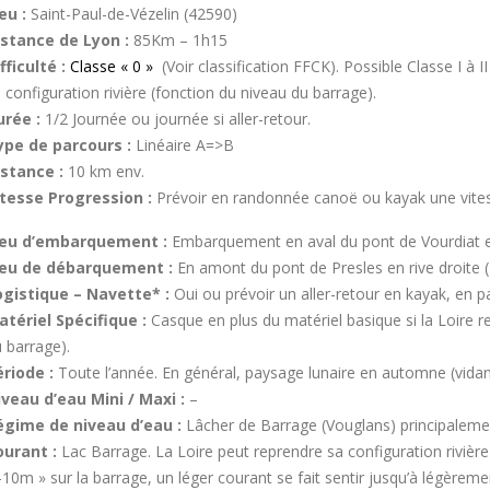
eu :
Saint-Paul-de-Vézelin (42590)
istance de Lyon :
85Km – 1h15
fficulté :
Classe « 0 »
(Voir classification FFCK). Possible Classe I à II
 configuration rivière (fonction du niveau du barrage).
urée :
1/2 Journée ou journée si aller-retour.
ype de parcours :
Linéaire A=>B
istance :
10 km env.
itesse Progression :
Prévoir en randonnée canoë ou kayak une vit
ieu d’embarquement :
Embarquement en aval du pont de Vourdiat en
ieu de débarquement :
En amont du pont de Presles en rive droite (
ogistique – Navette*
:
Oui ou prévoir un aller-retour en kayak, en pa
atériel Spécifique :
Casque en plus du matériel basique si la Loire r
 barrage).
riode :
Toute l’année. En général, paysage lunaire en automne (vidang
iveau d’eau Mini / Maxi :
–
égime de niveau d’eau :
Lâcher de Barrage (Vouglans) principaleme
ourant :
Lac Barrage. La Loire peut reprendre sa configuration rivière
-10m » sur la barrage, un léger courant se fait sentir jusqu’à légèrem