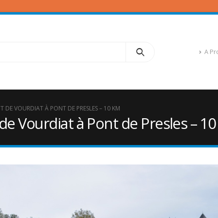
A Pr
T DE VOURDIAT À PONT DE PRESLES – 10 KM
de Vourdiat à Pont de Presles – 1