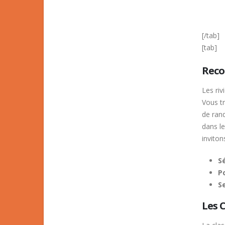
[/tab]
[tab]
Rec
Les ri
Vous t
de rand
dans le
invito
Sé
Po
S
Les C