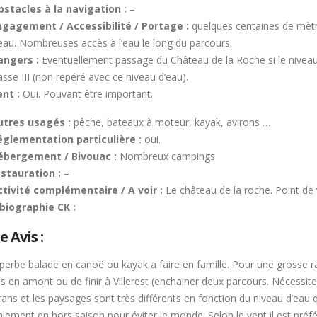
bstacles à la navigation :
–
ngagement / Accessibilité / Portage :
quelques centaines de mètr
eau. Nombreuses accès à l’eau le long du parcours.
angers :
Eventuellement passage du Château de la Roche si le niveau 
asse III (non repéré avec ce niveau d’eau).
nt :
Oui. Pouvant être important.
utres usagés :
pêche, bateaux à moteur, kayak, avirons …
églementation particulière :
oui.
ébergement / Bivouac
:
Nombreux campings
estauration :
–
ctivité complémentaire / A voir :
Le château de la roche. Point de 
ibiographie CK :
 Avis :
perbe balade en canoë ou kayak a faire en famille. Pour une grosse r
us en amont ou de finir à Villerest (enchainer deux parcours. Nécess
ns et les paysages sont très différents en fonction du niveau d’eau q
alement en hors saison pour éviter le monde. Selon le vent il est préf