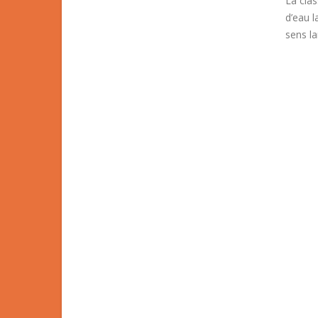
La clas
d’eau l
sens la