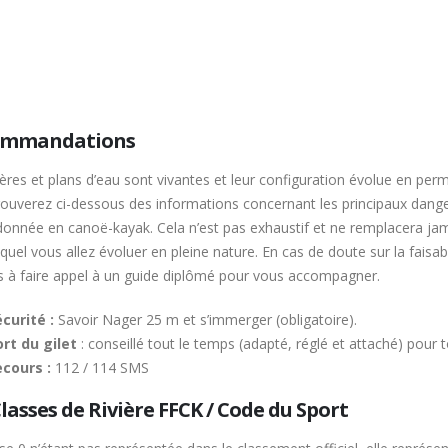
ommandations
vières et plans d’eau sont vivantes et leur configuration évolue en 
rouverez ci-dessous des informations concernant les principaux dang
onnée en canoë-kayak. Cela n’est pas exhaustif et ne remplacera jama
quel vous allez évoluer en pleine nature. En cas de doute sur la fais
ns à faire appel à un guide diplômé pour vous accompagner.
curité :
Savoir Nager 25 m et s’immerger (obligatoire).
rt du gilet
: conseillé tout le temps (adapté, réglé et attaché) pour t
ecours :
112 / 114 SMS
lasses de Rivière FFCK / Code du Sport