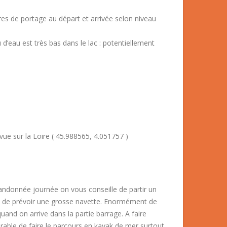
es de portage au départ et arrivée selon niveau
d’eau est très bas dans le lac : potentiellement
vue sur la Loire ( 45.988565, 4.051757 )
andonnée journée on vous conseille de partir un
ite de prévoir une grosse navette. Enormément de
uand on arrive dans la partie barrage. A faire
érable de faire le parcours en kayak de mer surtout