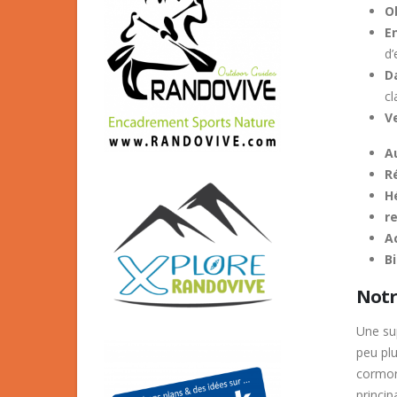
O
E
d’
D
cl
Ve
A
R
H
r
A
B
Notre
Une su
peu pl
cormora
princip