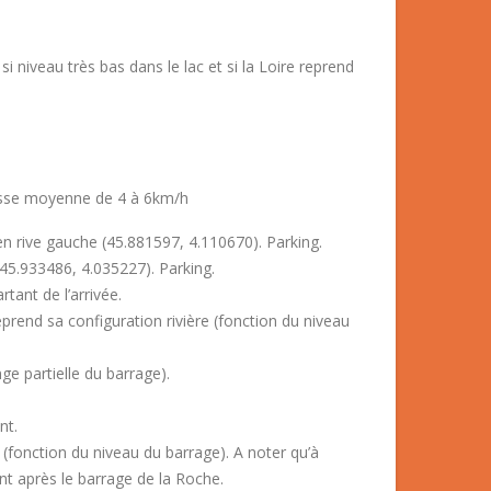
 si niveau très bas dans le lac et si la Loire reprend
esse moyenne de 4 à 6km/h
 rive gauche (45.881597, 4.110670). Parking.
45.933486, 4.035227). Parking.
rtant de l’arrivée.
eprend sa configuration rivière (fonction du niveau
e partielle du barrage).
nt.
 (fonction du niveau du barrage). A noter qu’à
ent après le barrage de la Roche.