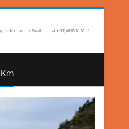
opos de nous
Email
(+33) 06 83 81 82 41
0 Km