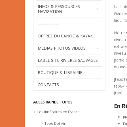
INFOS & RESSOURCES
La Loi
NAVIGATION
Gerbier
lac … t
—————
Notre r
OFFREZ DU CANOË & KAYAK
niveau 
extraor
MÉDIAS PHOTOS VIDÉOS
niveau
partie 
LABEL SITE RIVIÈRES SAUVAGES
nouvea
BOUTIQUE & LIBRAIRIE
[tabs 
CONTACTS
tab6= 
[tab]
ACCÈS RAPIDE TOPOS
En R
Les Itinéraires en France
N
Topo Dpt Ain
De