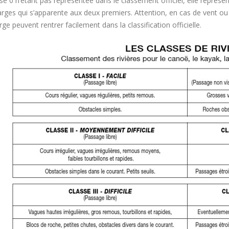
se 0 n’étant pas représentée dans le classement officiel, elle représen
arges qui s’apparente aux deux premiers. Attention, en cas de vent ou d
rge peuvent rentrer facilement dans la classification officielle.