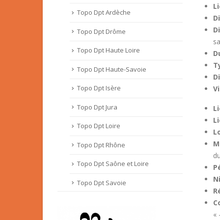
Li
Topo Dpt Ardèche
D
Di
Topo Dpt Drôme
sa
Topo Dpt Haute Loire
D
T
Topo Dpt Haute-Savoie
D
Topo Dpt Isère
V
Topo Dpt Jura
L
L
Topo Dpt Loire
L
M
Topo Dpt Rhône
du
Topo Dpt Saône et Loire
Pé
N
Topo Dpt Savoie
R
C
« 