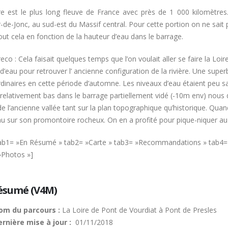
re est le plus long fleuve de France avec près de 1 000 kilomètre
-de-Jonc, au sud-est du Massif central. Pour cette portion on ne sait pa
out cela en fonction de la hauteur d’eau dans le barrage.
eco : Cela faisait quelques temps que l’on voulait aller se faire la Lo
d’eau pour retrouver l’ ancienne configuration de la rivière. Une sup
dinaires en cette période d’automne. Les niveaux d’eau étaient peu sat
 relativement bas dans le barrage partiellement vidé (-10m env) nous
de l’ancienne vallée tant sur la plan topographique qu’historique. Qua
u sur son promontoire rocheux. On en a profité pour pique-niquer au 
tab1= »En Résumé » tab2= »Carte » tab3= »Recommandations » tab4=
»Photos »]
ésumé (V4M)
om du parcours :
La Loire de Pont de Vourdiat à Pont de Presles
rnière mise à jour :
01/11/2018