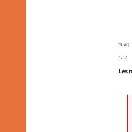
[/tab]
[tab]
Les 