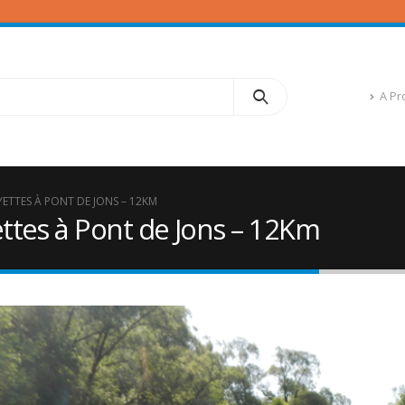
A Pr
ETTES À PONT DE JONS – 12KM
tes à Pont de Jons – 12Km