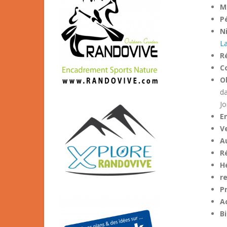
M
Pé
Ni
L
R
C
O
da
Jo
E
Ve
A
R
H
r
P
A
Bi