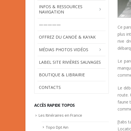
INFOS & RESSOURCES
NAVIGATION
—————
Ce parc
plus in
OFFREZ DU CANOË & KAYAK
rive d
débarq
MÉDIAS PHOTOS VIDÉOS
Le par
LABEL SITE RIVIÈRES SAUVAGES
manque
BOUTIQUE & LIBRAIRIE
comme s
CONTACTS
Le déb
route.
faune t
ACCÈS RAPIDE TOPOS
comme 
Les Itinéraires en France
[tabs 
Topo Dpt Ain
Locatio