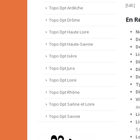
[tab]
Topo Dpt Ardèche
En R
Topo Dpt Drôme
N
Topo Dpt Haute Loire
De
Topo Dpt Haute-Savoie
D
Li
Topo Dpt Isère
D
Topo Dpt Jura
Di
D
Topo Dpt Loire
T
D
Topo Dpt Rhône
V
Topo Dpt Saône et Loire
av
L
Topo Dpt Savoie
L
5.
L