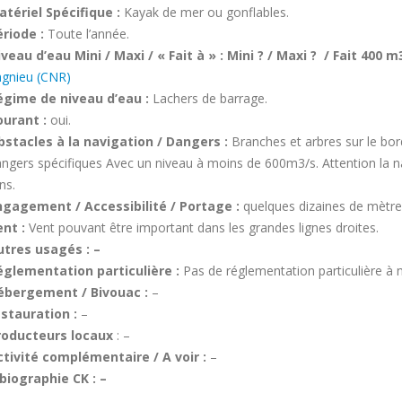
atériel Spécifique :
Kayak de mer ou gonflables.
riode :
Toute l’année.
veau d’eau Mini / Maxi / « Fait à » : Mini ? / Maxi ? / Fait 400
agnieu (CNR)
égime de niveau d’eau :
Lachers de barrage.
ourant :
oui.
bstacles à la navigation / Dangers :
Branches et arbres sur le bo
ngers spécifiques Avec un niveau à moins de 600m3/s. Attention la n
ns.
ngagement / Accessibilité / Portage :
quelques dizaines de mètr
nt :
Vent pouvant être important dans les grandes lignes droites.
utres usagés :
–
églementation particulière :
Pas de réglementation particulière à 
ébergement / Bivouac :
–
estauration :
–
roducteurs locaux
: –
ctivité complémentaire / A voir :
–
biographie CK : –