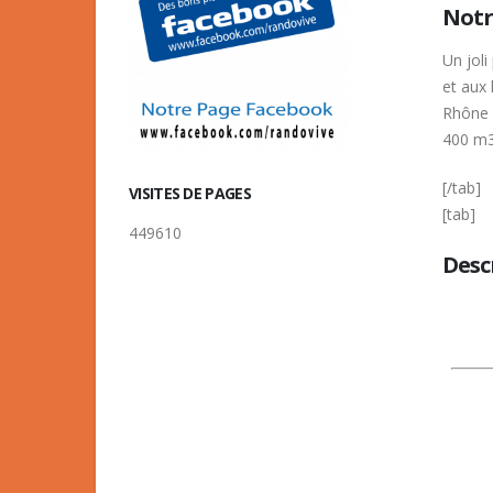
Notre
Un jol
et aux 
Rhône 
400 m3/
[/tab]
VISITES DE PAGES
[tab]
449610
Desc