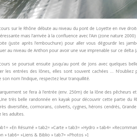
ours sur le Rhône débute au niveau du pont de Loyette en rive droite
téressante mais l’arrivée à la confluence avec l’Ain (zone nature 2000)
roite (juste après l’embouchure) pour aller vous dégourdir les jamb
uer au niveau de Anthon pour avoir une vue imprenable sur ce delta (
cours se poursuit ensuite jusqu’au pont de Jons avec quelques bell
r les entrées des lônes, elles sont souvent cachées … N’oubliez p
on nom l’indique, respectez leur tranquillité.
arquement se fera à l’entrée (env. 250m) de la lône des pêcheurs et 
 Une très belle randonnée en kayak pour découvrir cette partie du
rès diversifiée, cormorans, colverts, cygnes, hérons cendrés, Grande 
les adultes.
tab1= »En Résumé » tab2= »Carte » tab3= »Hydro » tab4= »Recomma
n » tab6= »Liens & Biblio » tab7= »Photos »]