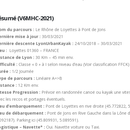
ésumé (V6MHC-2021)
om du parcours :
Le Rhône de Loyettes à Pont de Jons
rnière mise à jour :
30/03/2021
ernière descente LyonUrbanKayak :
24/10/2018 – 30/03/2021
eu :
Loyettes 01360 – FRANCE
istance de Lyon :
30 Km – 45 min env.
fficulté :
Classe « 0 » à I selon niveau d’eau (Voir classification FFCK)
urée :
1/2 Journée
ype de parcours :
Linéaire A=>B
istance :
12 Km env.
itesse Progression :
Prévoir en randonnée canoë ou kayak une vites
ec les recos et portages éventuels.
ieu d’embarquement :
Pont de Loyettes en rive droite (45.772822, 
ieu de débarquement :
Pont de Jons en Rive Gauche dans la Lône d
092187). Parking ici (45.809931, 5.089591).
ogistique – Navette* :
Oui. Navette voiture ou Taxi.