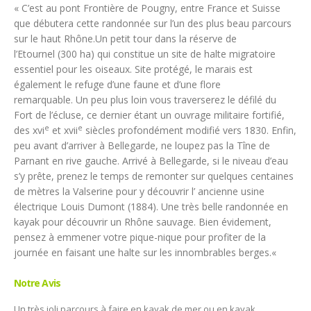
« C’est au pont Frontière de Pougny, entre France et Suisse
que débutera cette randonnée sur l’un des plus beau parcours
sur le haut Rhône.Un petit tour dans la réserve de
l’Etournel (300 ha) qui constitue un site de halte migratoire
essentiel pour les oiseaux. Site protégé, le marais est
également le refuge d’une faune et d’une flore
remarquable. Un peu plus loin vous traverserez le défilé du
Fort de l’écluse, ce dernier étant un ouvrage militaire fortifié,
e
e
des
xvi
et
xvii
siècles profondément modifié vers 1830. Enfin,
peu avant d’arriver à Bellegarde, ne loupez pas la Tîne de
Parnant en rive gauche. Arrivé à Bellegarde, si le niveau d’eau
s’y prête, prenez le temps de remonter sur quelques centaines
de mètres la Valserine pour y découvrir l’ ancienne usine
électrique Louis Dumont (1884). Une très belle randonnée en
kayak pour découvrir un Rhône sauvage. Bien évidement,
pensez à emmener votre pique-nique pour profiter de la
journée en faisant une halte sur les innombrables berges.
«
Notre Avis
Un très joli parcours à faire en kayak de mer ou en kayak