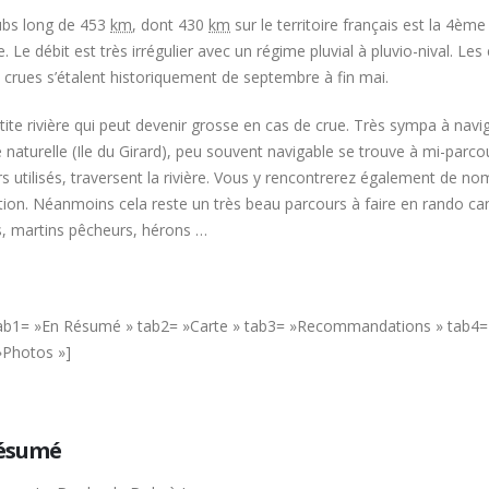
bs long de
453
km
, dont
430
km
sur le territoire français est la 4ème
 Le débit est très irrégulier avec un régime pluvial à pluvio-nival. Le
 crues s’étalent historiquement de septembre à fin mai.
ite rivière qui peut devenir grosse en cas de crue. Très sympa à nav
 naturelle (Ile du Girard), peu souvent navigable se trouve à mi-par
s utilisés, traversent la rivière. Vous y rencontrerez également de n
tion. Néanmoins cela reste un très beau parcours à faire en rando ca
s, martins pêcheurs, hérons …
tab1= »En Résumé » tab2= »Carte » tab3= »Recommandations » tab4=
»Photos »]
ésumé