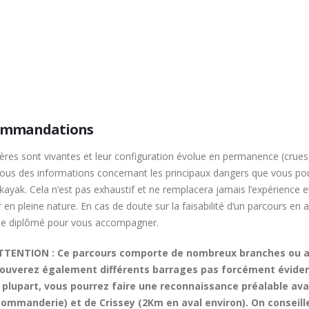
ommandations
vières sont vivantes et leur configuration évolue en permanence (cr
sous des informations concernant les principaux dangers que vous p
ayak. Cela n’est pas exhaustif et ne remplacera jamais l’expérience e
 en pleine nature. En cas de doute sur la faisabilité d’un parcours en
de diplômé pour vous accompagner.
TTENTION : Ce parcours comporte de nombreux branches ou arbr
rouverez également différents barrages pas forcément évident
a
plupart, vous pourrez faire une reconnaissance préalable av
Commanderie) et de Crissey (2Km en aval environ). On conseil