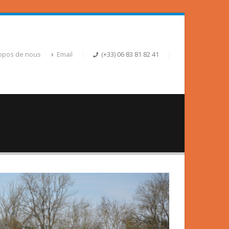
opos de nous
Email
(+33) 06 83 81 82 41