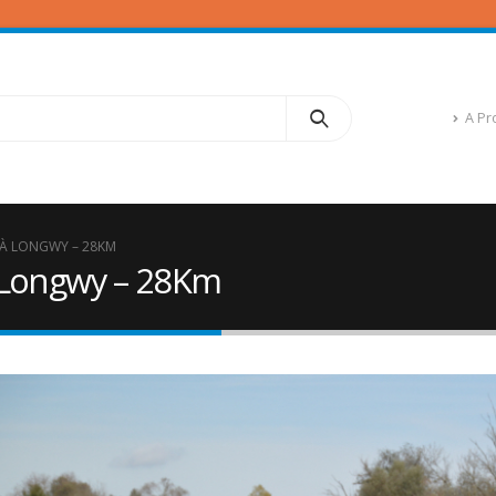
A Pr
 À LONGWY – 28KM
 Longwy – 28Km