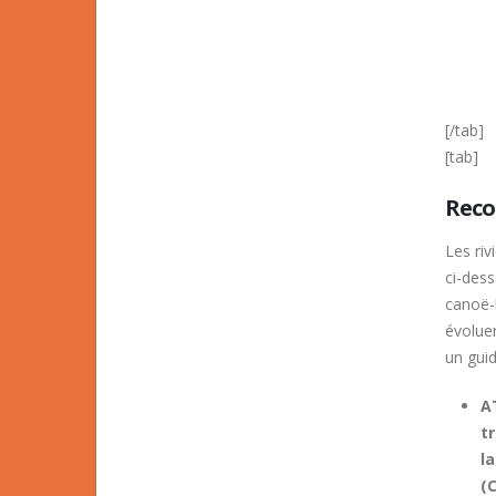
[/tab]
[tab]
Rec
Les ri
ci-des
canoë-k
évoluer
un gui
A
t
l
(