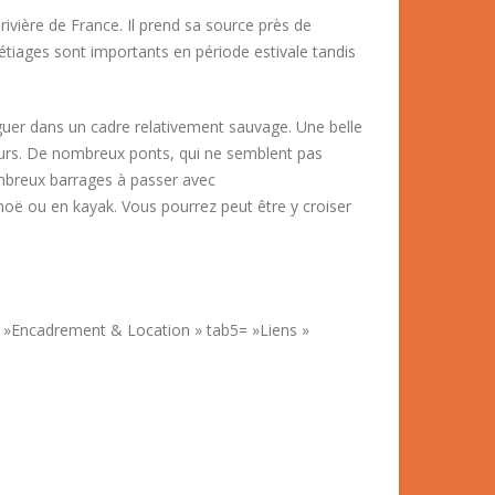
 rivière de France. Il prend sa source près de
s étiages sont importants en période estivale tandis
iguer dans un cadre relativement sauvage. Une belle
cours. De nombreux ponts, qui ne semblent pas
ombreux barrages à passer avec
noë ou en kayak. Vous pourrez peut être y croiser
 »Encadrement & Location » tab5= »Liens »