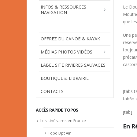
INFOS & RESSOURCES
Le Dou
NAVIGATION
Mouthe.
que les
—————
Une pet
OFFREZ DU CANOË & KAYAK
réserve
toujour
MÉDIAS PHOTOS VIDÉOS
précau
castor
LABEL SITE RIVIÈRES SAUVAGES
BOUTIQUE & LIBRAIRIE
CONTACTS
[tabs 
tab6= 
ACCÈS RAPIDE TOPOS
[tab]
Les Itinéraires en France
En R
Topo Dpt Ain