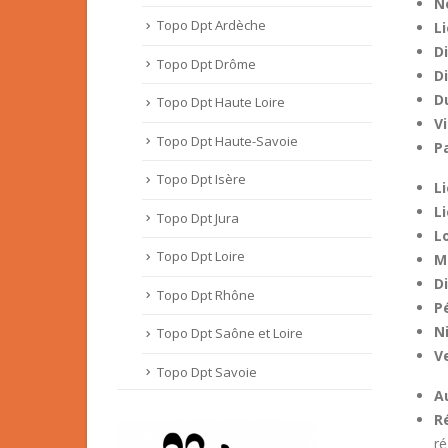
N
Topo Dpt Ardèche
Li
Di
Topo Dpt Drôme
D
D
Topo Dpt Haute Loire
Vi
Topo Dpt Haute-Savoie
P
Topo Dpt Isère
L
L
Topo Dpt Jura
L
Topo Dpt Loire
M
D
Topo Dpt Rhône
P
N
Topo Dpt Saône et Loire
Ve
Topo Dpt Savoie
A
R
ré