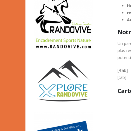
H
r
A
Notre
Un parc
plus r
potenti
[/tab]
[tab]
Cart