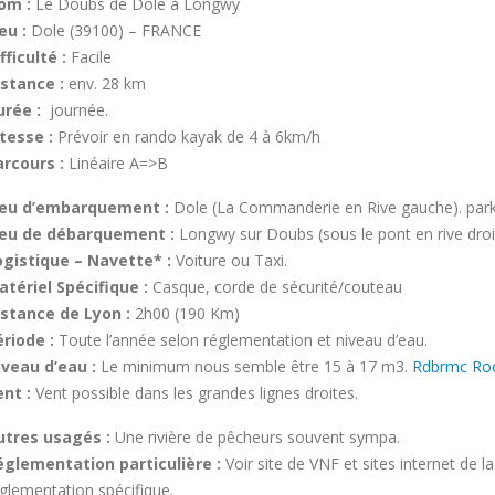
om :
Le Doubs de Dole à Longwy
eu :
Dole (39100) – FRANCE
fficulté :
Facile
istance :
env. 28 km
urée :
journée.
tesse :
Prévoir en rando kayak de 4 à 6km/h
arcours :
Linéaire A=>B
ieu d’embarquement :
Dole (La Commanderie en Rive gauche). park
ieu de débarquement :
Longwy sur Doubs (sous le pont en rive droi
ogistique – Navette* :
Voiture ou Taxi.
atériel Spécifique :
Casque, corde de sécurité/couteau
istance de Lyon :
2h00 (190 Km)
ériode :
Toute l’année selon réglementation et niveau d’eau.
iveau d’eau :
Le minimum nous semble être 15 à 17 m3.
Rdbrmc Roc
nt :
Vent possible dans les grandes lignes droites.
utres usagés :
Une rivière de pêcheurs souvent sympa.
églementation particulière :
Voir site de VNF et sites internet de l
glementation spécifique.