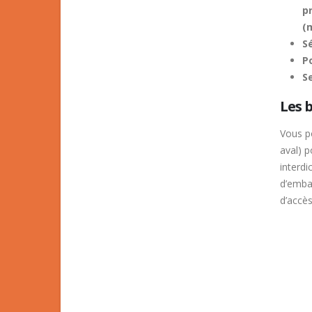
p
(m
Sé
Po
S
Les 
Vous po
aval) p
interdi
d’emba
d’accès