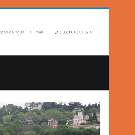
opos de nous
Email
(+33) 06 83 81 82 41