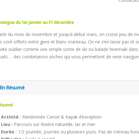
Contacte
navigue du 1er janvier au 31 décembre
artir du mois de novembre et jusqu’à début mars, on croise peu de mo
s sont offerts entre givre et blanc manteau. On ne s’en lasse pas et on
t vite oublier comme une simple sortie de ski ou balade hivernale dans
suits … des combinaison sèches qui vous permettent de venir navigue
En Résumé
Résumé
Activité :
Randonnée Canoë & Kayak d’exception
Lieu :
Parcours sur Rivière naturelle, lac et mer
Durée :
1/2 journée, Journée ou plusieurs jours. Pas de créneau hora