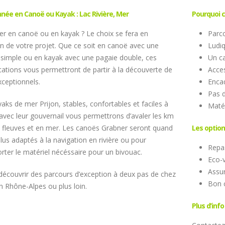
ée en Canoë ou Kayak : Lac Rivière, Mer
Pourquoi ch
er en canoë ou en kayak ? Le choix se fera en
Parco
on de votre projet. Que ce soit en canoë avec une
Ludiq
 simple ou en kayak avec une pagaie double, ces
Un ca
ations vous permettront de partir à la découverte de
Acces
xceptionnels.
Enca
Pas d
aks de mer Prijon, stables, confortables et faciles à
Matér
 avec leur gouvernail vous permettrons d’avaler les km
c, fleuves et en mer. Les canoës Grabner seront quand
Les option
lus adaptés à la navigation en rivière ou pour
Repa
rter le matériel nécéssaire pour un bivouac.
Eco-
Assu
découvrir des parcours d’exception à deux pas de chez
Bon 
n Rhône-Alpes ou plus loin.
Plus d’info