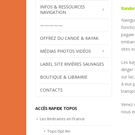
INFOS & RESSOURCES
Randonn
NAVIGATION
Navigu
—————
foncti
pagaie
OFFREZ DU CANOË & KAYAK
embarc
sites e
MÉDIAS PHOTOS VIDÉOS
Les kay
LABEL SITE RIVIÈRES SAUVAGES
diriger
sur la
BOUTIQUE & LIBRAIRIE
à eux p
CONTACTS
transpo
Venez 
ACCÈS RAPIDE TOPOS
nous e
Les Itinéraires en France
Topo Dpt Ain