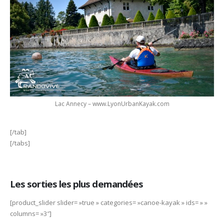
Lac Annecy – www.LyonUrbanKayak.com
[/tab]
[/tabs]
Les sorties les plus demandées
[product_slider slider= »true » categories= »canoe-kayak » ids= » »
columns= »3″]