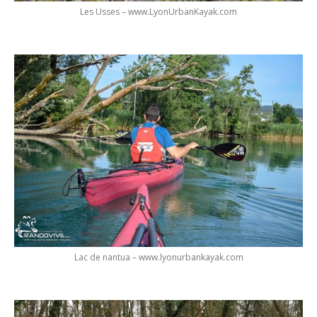
Les Usses – www.LyonUrbanKayak.com
Lac de nantua – www.lyonurbankayak.com