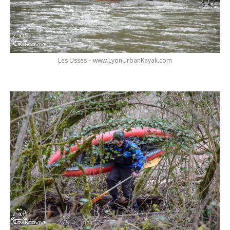
Les Usses – www.LyonUrbanKayak.com