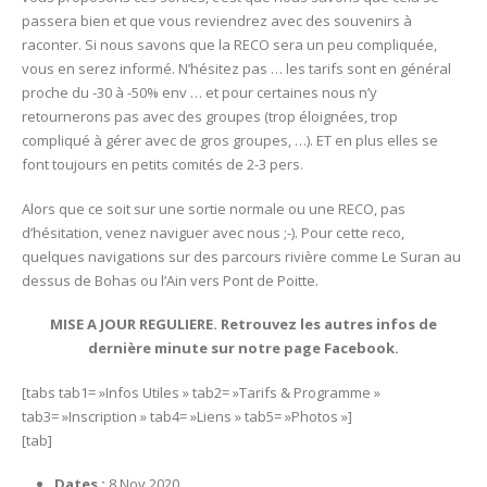
passera bien et que vous reviendrez avec des souvenirs à
raconter. Si nous savons que la RECO sera un peu compliquée,
vous en serez informé. N’hésitez pas … les tarifs sont en général
proche du -30 à -50% env … et pour certaines nous n’y
retournerons pas avec des groupes (trop éloignées, trop
compliqué à gérer avec de gros groupes, …). ET en plus elles se
font toujours en petits comités de 2-3 pers.
Alors que ce soit sur une sortie normale ou une RECO, pas
d’hésitation, venez naviguer avec nous ;-). Pour cette reco,
quelques navigations sur des parcours rivière comme Le Suran au
dessus de Bohas ou l’Ain vers Pont de Poitte.
MISE A JOUR REGULIERE. Retrouvez les autres infos de
dernière minute sur notre page Facebook.
[tabs tab1= »Infos Utiles » tab2= »Tarifs & Programme »
tab3= »Inscription » tab4= »Liens » tab5= »Photos »]
[tab]
Dates :
8 Nov 2020