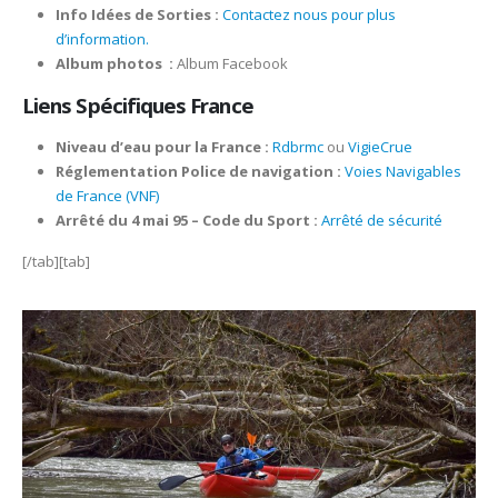
Info Idées de Sorties :
Contactez nous pour plus
d’information.
Album photos
:
Album Facebook
Liens Spécifiques France
Niveau d’eau pour la France :
Rdbrmc
ou
VigieCrue
Réglementation Police de navigation :
Voies Navigables
de France (VNF)
Arrêté du 4 mai 95 – Code du Sport :
Arrêté de sécurité
[/tab][tab]