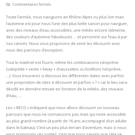
sur
Commentaires fermés
8
Toute l’année, nous naviguons en Rhône-Alpes ou plus loin mais
Nov
l’automne est pour nous l’une des plus belle saison pour naviguer,
2020
avec des niveaux d’eau accessibles, une météo encore clémente,
–
des couleurs d’automne fabuleuses … et personne sur l’eau à par
Le
nos canoës. Nous vous proposons de venir les découvrir avec
Haut
nous des parcours d’exception.
Rhône
et
Tout le matériel est fourni, même les combinaisons néoprène
la
(salopette + veste + kway + chaussettes ou botillons néoprène,
Tîne
…). Vous trouverez ci-dessous les différentes dates avec parfois
de
une proposition de sites à découvrir et parfois « ? » car le lieu sera
Parnant
décidé en dernière minute en fonction de la météo, des niveaux
en
d’eau, …
canoë-
Kayak
Les « RECO » indiquent que nous allons découvrir un nouveau
parcours que nous ne connaissons pas mais qui reste accessible
au plus grand nombre (à partir de 16 ans accompagné d’un adulte
dans le bateau). C’est un peu plus terrain d’aventure, mais si nous
vous proposons ces sorties, c’est que nous savons que cela se