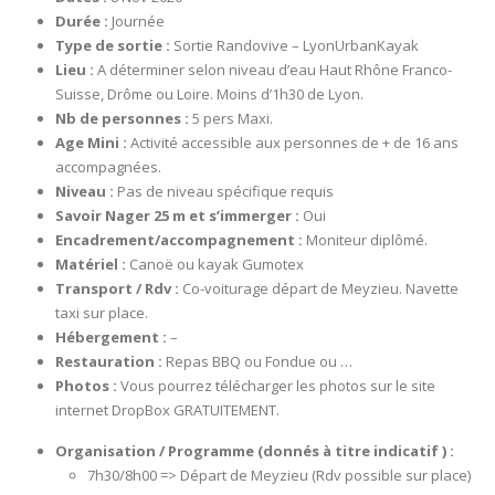
Durée :
Journée
Type de sortie :
Sortie Randovive – LyonUrbanKayak
Lieu :
A déterminer selon niveau d’eau Haut Rhône Franco-
Suisse, Drôme ou Loire. Moins d’1h30 de Lyon.
Nb de personnes :
5 pers Maxi.
Age Mini :
Activité accessible aux personnes de + de 16 ans
accompagnées.
Niveau :
Pas de niveau spécifique requis
Savoir Nager 25 m et s’immerger :
Oui
Encadrement/accompagnement :
Moniteur diplômé.
Matériel :
Canoë ou kayak Gumotex
Transport / Rdv :
Co-voiturage départ de Meyzieu. Navette
taxi sur place.
Hébergement :
–
Restauration :
Repas BBQ ou Fondue ou …
Photos :
Vous pourrez télécharger les photos sur le site
internet DropBox GRATUITEMENT.
Organisation / Programme (donnés à titre indicatif ) :
7h30/8h00 => Départ de Meyzieu (Rdv possible sur place)