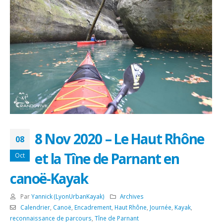
8 Nov 2020 – Le Haut Rhône
08
et la Tîne de Parnant en
Oct
canoë-Kayak
Par
Yannick (LyonUrbanKayak)
Archives
Calendrier
,
Canoë
,
Encadrement
,
Haut Rhône
,
Journée
,
Kayak
,
reconnaissance de parcours
,
Tîne de Parnant