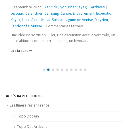
3 septembre 2022 |
Yannick (LyonUrbanKayak)
|
Archives
|
bivouac
,
Calendrier
,
Camping
,
Canoë
,
Encadrement
,
Expédition
,
Kayak
,
Lac d'Altitude
,
Lac Suisse
,
Lagune de Venise
,
Meyzieu
,
sur
Randonnée
,
Suisse
|
Commentaires fermés
3
Une Idée de sortie en juillet, Une ascension avec le Vertic’Alp, Un
et
lac d’altitude comme terrain de jeu, un bivouac...
4
Lire la suite
sept
2022
–
Le
lac
d’Emosson
en
Canoë
ACCÈS RAPIDE TOPOS
–
Les Itinéraires en France
Alt
1900m
Topo Dpt Ain
Topo Dpt Ardèche