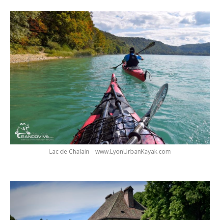
Lac de Chalain – www.LyonUrbanKayak.com