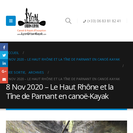
(+33) 06 83 81 82 41
ACCUEIL
8 NOV 2020 – LE HAUT RHÔNE ET LA TÎNE DE PARNANT EN CANOË-KAYAK
IDEE SORTIE
,
ARCHIVES
8 NOV 2020 – LE HAUT RHÔNE ET LA TÎNE DE PARNANT EN CANOË-KAYAK
8 Nov 2020 – Le Haut Rhône et la
Tîne de Parnant en canoë-Kayak