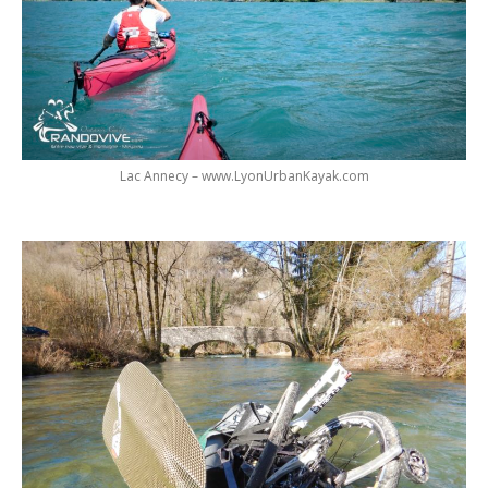
Lac Annecy – www.LyonUrbanKayak.com