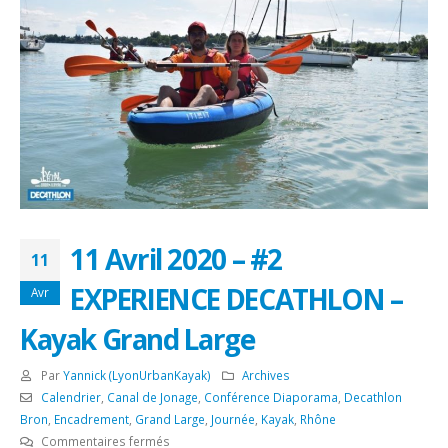
11 Avril 2020 – #2
11
EXPERIENCE DECATHLON –
Avr
Kayak Grand Large
Par
Yannick (LyonUrbanKayak)
Archives
Calendrier
,
Canal de Jonage
,
Conférence Diaporama
,
Decathlon
Bron
,
Encadrement
,
Grand Large
,
Journée
,
Kayak
,
Rhône
sur
Commentaires fermés