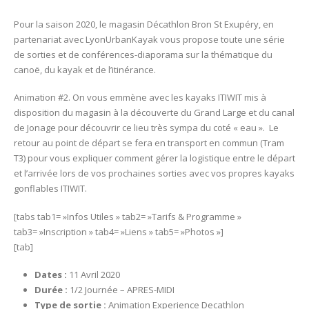
11
Pour la saison 2020, le magasin Décathlon Bron St Exupéry, en
Avril
partenariat avec LyonUrbanKayak vous propose toute une série
2020
de sorties et de conférences-diaporama sur la thématique du
–
canoë, du kayak et de l’itinérance.
#2
EXPERIENCE
Animation #2. On vous emmène avec les kayaks ITIWIT mis à
DECATHLON
disposition du magasin à la découverte du Grand Large et du canal
–
de Jonage pour découvrir ce lieu très sympa du coté « eau ». Le
Kayak
retour au point de départ se fera en transport en commun (Tram
Grand
T3) pour vous expliquer comment gérer la logistique entre le départ
Large
et l’arrivée lors de vos prochaines sorties avec vos propres kayaks
gonflables ITIWIT.
[tabs tab1= »Infos Utiles » tab2= »Tarifs & Programme »
tab3= »Inscription » tab4= »Liens » tab5= »Photos »]
[tab]
Dates :
11 Avril 2020
Durée :
1/2 Journée – APRES-MIDI
Type de sortie :
Animation Experience Decathlon