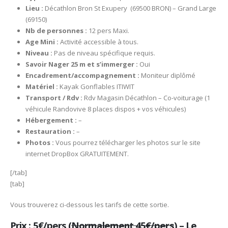
Lieu :
Décathlon Bron St Exupery (69500 BRON) – Grand Large
(69150)
Nb de personnes :
12 pers Maxi.
Age Mini :
Activité accessible à tous.
Niveau :
Pas de niveau spécifique requis.
Savoir Nager 25 m et s’immerger :
Oui
Encadrement/accompagnement :
Moniteur diplômé
Matériel :
Kayak Gonflables ITIWIT
Transport / Rdv :
Rdv Magasin Décathlon – Co-voiturage (1
véhicule Randovive 8 places dispos + vos véhicules)
Hébergement :
–
Restauration :
–
Photos :
Vous pourrez télécharger les photos sur le site
internet DropBox GRATUITEMENT.
[/tab]
[tab]
Vous trouverez ci-dessous les tarifs de cette sortie.
Prix : 5€/pers (
Normalement 45€/pers
) – Le