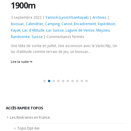
1900m
3 septembre 2022 |
Yannick (LyonUrbanKayak)
|
Archives
|
bivouac
,
Calendrier
,
Camping
,
Canoë
,
Encadrement
,
Expédition
,
Kayak
,
Lac d'Altitude
,
Lac Suisse
,
Lagune de Venise
,
Meyzieu
,
sur
Randonnée
,
Suisse
|
Commentaires fermés
3
Une Idée de sortie en juillet, Une ascension avec le Vertic’Alp, Un
et
lac d’altitude comme terrain de jeu, un bivouac...
4
Lire la suite
sept
2022
–
Le
lac
d’Emosson
en
Canoë
ACCÈS RAPIDE TOPOS
–
Les Itinéraires en France
Alt
1900m
Topo Dpt Ain