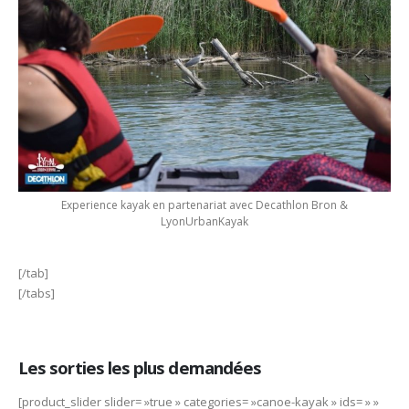
Experience kayak en partenariat avec Decathlon Bron &
LyonUrbanKayak
[/tab]
[/tabs]
Les sorties les plus demandées
[product_slider slider= »true » categories= »canoe-kayak » ids= » »