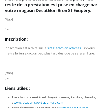
reste de la prestation est prise en charge par
votre magasin Decathlon Bron St Exupéry.
[/tab]
[tab]
Inscription :
L’inscription est à faire sur le
site Decathlon Activités
. On vous
mettra le lien exact un peu plus tard dès que ce sera en ligne.
[/tab]
[tab]
Liens utiles :
Location de matériel : kayak, canoë, tentes, duvets, …
:
www.location-sport-aventure.com
Encadrement Sport Nature :
www.randovive.com